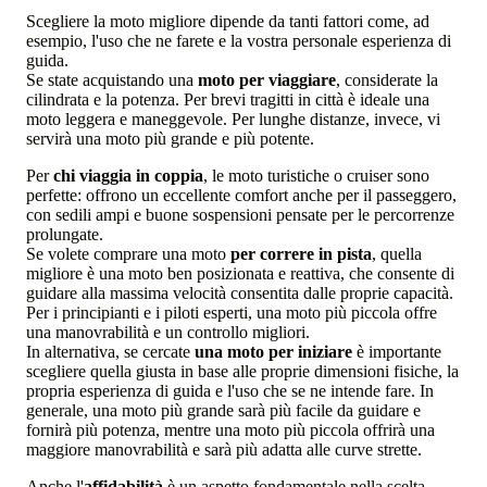
Scegliere la moto migliore dipende da tanti fattori come, ad
esempio, l'uso che ne farete e la vostra personale esperienza di
guida.
Se state acquistando una
moto per viaggiare
, considerate la
cilindrata e la potenza. Per brevi tragitti in città è ideale una
moto leggera e maneggevole. Per lunghe distanze, invece, vi
servirà una moto più grande e più potente.
Per
chi viaggia in coppia
, le moto turistiche o cruiser sono
perfette: offrono un eccellente comfort anche per il passeggero,
con sedili ampi e buone sospensioni pensate per le percorrenze
prolungate.
Se volete comprare una moto
per correre in pista
, quella
migliore è una moto ben posizionata e reattiva, che consente di
guidare alla massima velocità consentita dalle proprie capacità.
Per i principianti e i piloti esperti, una moto più piccola offre
una manovrabilità e un controllo migliori.
In alternativa, se cercate
una moto per iniziare
è importante
scegliere quella giusta in base alle proprie dimensioni fisiche, la
propria esperienza di guida e l'uso che se ne intende fare. In
generale, una moto più grande sarà più facile da guidare e
fornirà più potenza, mentre una moto più piccola offrirà una
maggiore manovrabilità e sarà più adatta alle curve strette.
Anche l'
affidabilità
è un aspetto fondamentale nella scelta.