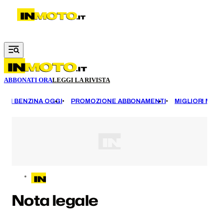
Vai al contenuto principale
ABBONATI ORA
LEGGI LA RIVISTA
EZZI BENZINA OGGI
PROMOZIONE ABBONAMENTI
MIGLIORI MOT
Nota legale