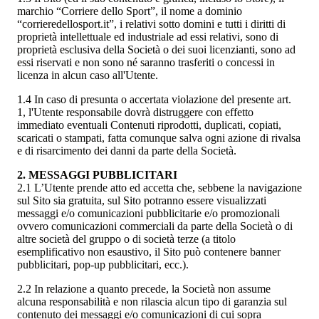
marchio “Corriere dello Sport”, il nome a dominio
“corrieredellosport.it”, i relativi sotto domini e tutti i diritti di
proprietà intellettuale ed industriale ad essi relativi, sono di
proprietà esclusiva della Società o dei suoi licenzianti, sono ad
essi riservati e non sono né saranno trasferiti o concessi in
licenza in alcun caso all'Utente.
1.4 In caso di presunta o accertata violazione del presente art.
1, l'Utente responsabile dovrà distruggere con effetto
immediato eventuali Contenuti riprodotti, duplicati, copiati,
scaricati o stampati, fatta comunque salva ogni azione di rivalsa
e di risarcimento dei danni da parte della Società.
2. MESSAGGI PUBBLICITARI
2.1 L’Utente prende atto ed accetta che, sebbene la navigazione
sul Sito sia gratuita, sul Sito potranno essere visualizzati
messaggi e/o comunicazioni pubblicitarie e/o promozionali
ovvero comunicazioni commerciali da parte della Società o di
altre società del gruppo o di società terze (a titolo
esemplificativo non esaustivo, il Sito può contenere banner
pubblicitari, pop-up pubblicitari, ecc.).
2.2 In relazione a quanto precede, la Società non assume
alcuna responsabilità e non rilascia alcun tipo di garanzia sul
contenuto dei messaggi e/o comunicazioni di cui sopra