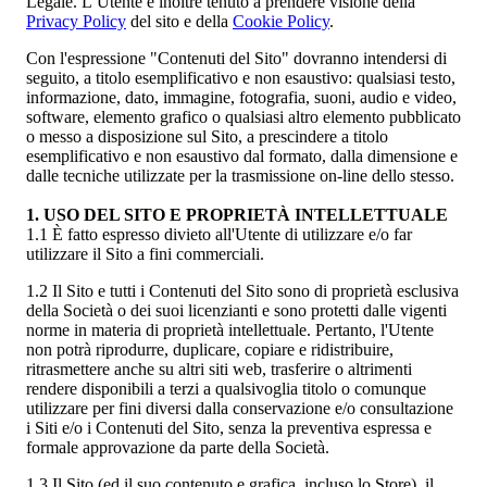
Legale. L’Utente è inoltre tenuto a prendere visione della
Privacy Policy
del sito e della
Cookie Policy
.
Con l'espressione "Contenuti del Sito" dovranno intendersi di
seguito, a titolo esemplificativo e non esaustivo: qualsiasi testo,
informazione, dato, immagine, fotografia, suoni, audio e video,
software, elemento grafico o qualsiasi altro elemento pubblicato
o messo a disposizione sul Sito, a prescindere a titolo
esemplificativo e non esaustivo dal formato, dalla dimensione e
dalle tecniche utilizzate per la trasmissione on-line dello stesso.
1. USO DEL SITO E PROPRIETÀ INTELLETTUALE
1.1 È fatto espresso divieto all'Utente di utilizzare e/o far
utilizzare il Sito a fini commerciali.
1.2 Il Sito e tutti i Contenuti del Sito sono di proprietà esclusiva
della Società o dei suoi licenzianti e sono protetti dalle vigenti
norme in materia di proprietà intellettuale. Pertanto, l'Utente
non potrà riprodurre, duplicare, copiare e ridistribuire,
ritrasmettere anche su altri siti web, trasferire o altrimenti
rendere disponibili a terzi a qualsivoglia titolo o comunque
utilizzare per fini diversi dalla conservazione e/o consultazione
i Siti e/o i Contenuti del Sito, senza la preventiva espressa e
formale approvazione da parte della Società.
1.3 Il Sito (ed il suo contenuto e grafica, incluso lo Store), il