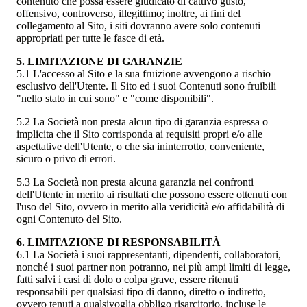
contenuto che possa essere giudicato di cattivo gusto,
offensivo, controverso, illegittimo; inoltre, ai fini del
collegamento al Sito, i siti dovranno avere solo contenuti
appropriati per tutte le fasce di età.
5. LIMITAZIONE DI GARANZIE
5.1 L'accesso al Sito e la sua fruizione avvengono a rischio
esclusivo dell'Utente. Il Sito ed i suoi Contenuti sono fruibili
"nello stato in cui sono" e "come disponibili".
5.2 La Società non presta alcun tipo di garanzia espressa o
implicita che il Sito corrisponda ai requisiti propri e/o alle
aspettative dell'Utente, o che sia ininterrotto, conveniente,
sicuro o privo di errori.
5.3 La Società non presta alcuna garanzia nei confronti
dell'Utente in merito ai risultati che possono essere ottenuti con
l'uso del Sito, ovvero in merito alla veridicità e/o affidabilità di
ogni Contenuto del Sito.
6. LIMITAZIONE DI RESPONSABILITÀ
6.1 La Società i suoi rappresentanti, dipendenti, collaboratori,
nonché i suoi partner non potranno, nei più ampi limiti di legge,
fatti salvi i casi di dolo o colpa grave, essere ritenuti
responsabili per qualsiasi tipo di danno, diretto o indiretto,
ovvero tenuti a qualsivoglia obbligo risarcitorio, incluse le