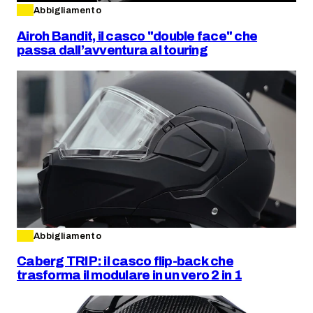
Abbigliamento
Airoh Bandit, il casco "double face" che
passa dall’avventura al touring
Abbigliamento
Caberg TRIP: il casco flip-back che
trasforma il modulare in un vero 2 in 1