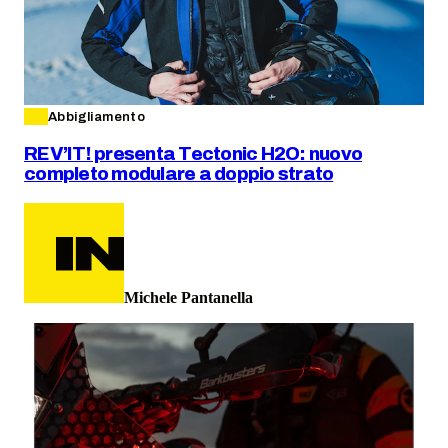
Abbigliamento
REV’IT! presenta Tectonic H2O: nuovo
completo modulare a doppio strato
Michele Pantanella