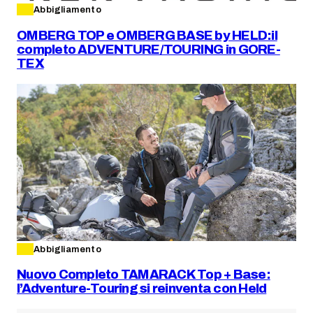
Abbigliamento
OMBERG TOP e OMBERG BASE by HELD:il
completo ADVENTURE/TOURING in GORE-
TEX
Abbigliamento
Nuovo Completo TAMARACK Top + Base:
l’Adventure-Touring si reinventa con Held