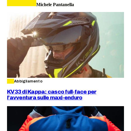
Michele Pantanella
Abbigliamento
KV33 di Kappa: casco full-face per
l’avventura sulle maxi-enduro