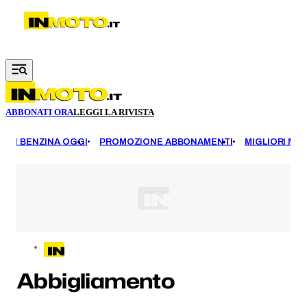
Vai al contenuto principale
ABBONATI ORA
LEGGI LA RIVISTA
EZZI BENZINA OGGI
PROMOZIONE ABBONAMENTI
MIGLIORI MOT
Abbigliamento