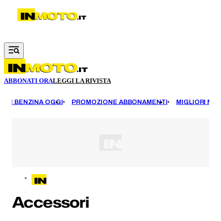
Vai al contenuto principale
ABBONATI ORA
LEGGI LA RIVISTA
EZZI BENZINA OGGI
PROMOZIONE ABBONAMENTI
MIGLIORI MOT
Accessori