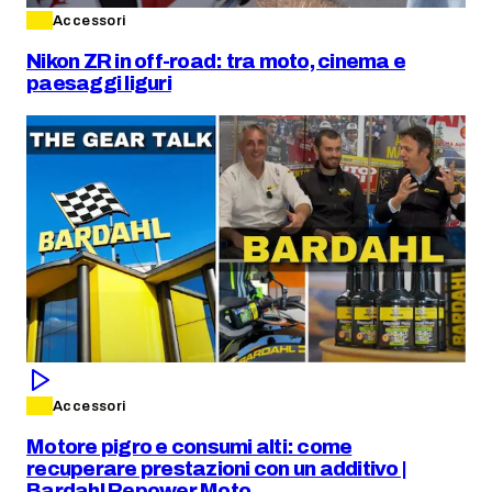
Accessori
Nikon ZR in off-road: tra moto, cinema e
paesaggi liguri
Accessori
Motore pigro e consumi alti: come
recuperare prestazioni con un additivo |
Bardahl Repower Moto