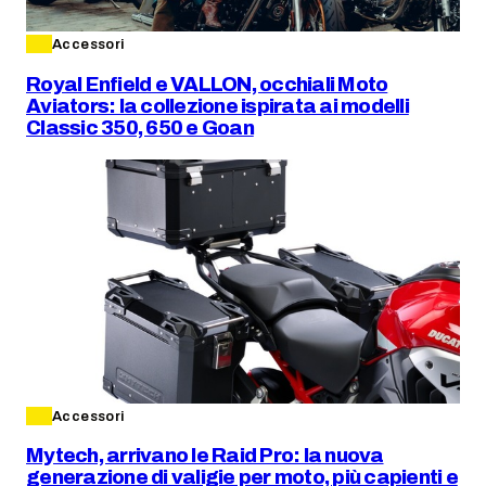
Accessori
Royal Enfield e VALLON, occhiali Moto
Aviators: la collezione ispirata ai modelli
Classic 350, 650 e Goan
Accessori
Mytech, arrivano le Raid Pro: la nuova
generazione di valigie per moto, più capienti e