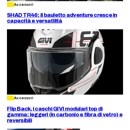
Accessori
SHAD TR46: il bauletto adventure cresce in
capacità e versatilità
Accessori
Flip Back, i caschi GIVI modulari top di
gamma: leggeri (in carbonio e fibra di vetro) e
reversibili