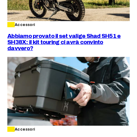
Accessori
Abbiamo provato il set valige Shad SH51 e
SH38X: il kit touring ci avrà convinto
davvero?
Accessori