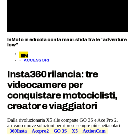
InMoto in edicola con la maxi-sfida tra le “adventure
low”
ACCESSORI
Insta360 rilancia: tre
videocamere per
conquistare motociclisti,
creator e viaggiatori
Dalla rivoluzionaria X5 alle compatte GO 3S e Ace Pro 2,
arrivano nuove soluzioni per riprese sempre più spettacolari
360Insta
Acepro2
GO 3S
X5
ActionCam