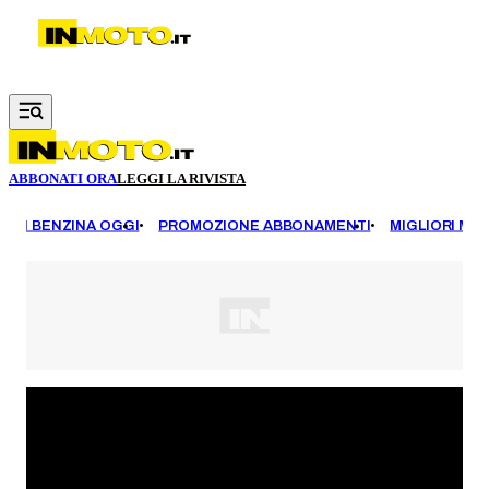
Vai al contenuto principale
ABBONATI ORA
LEGGI LA RIVISTA
EZZI BENZINA OGGI
PROMOZIONE ABBONAMENTI
MIGLIORI MOT