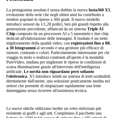
La protagonista assoluta è senza dubbio la nuova
Insta360 X5
,
evoluzione della serie che negli ultimi anni ha contribuito a
rendere popolari le riprese a 360 gradi. Il nuovo modello
introduce sensori da 1/1,28 pollici, ben più grandi rispetto alla
generazione precedente, affiancati da un sistema
Triple AI
Chip
composto da un processore AI a 5 nanometri e due chip
dedicati all'elaborazione delle immagini. Il risultato è un netto
miglioramento della qualità video, con
registrazioni fino a 8K
a 30 fotogrammi
al secondo e una gestione più efficace di
rumore, contrasto e colori. Particolarmente interessante per chi
viaggia in moto o realizza contenuti all'aperto è la modalità
PureVideo, studiata per migliorare le riprese in condizioni di
scarsa illuminazione grazie all'intervento dell'intelligenza
artificiale.
Le novità non riguardano però soltanto
l'elettronica
. X5 introduce infatti un sistema di lenti sostituibili
direttamente dall'utente, una soluzione praticamente inedita nel
settore che permette di rimpiazzare rapidamente una lente
danneggiata senza ricorrere all'assistenza tecnica.
Le nuove ottiche utilizzano inoltre un vetro rinforzato più
resistente ai graffi e agli urti. Completano il pacchetto una
batteria da 2400 mAh capace di arrivare fino a 185 minuti di