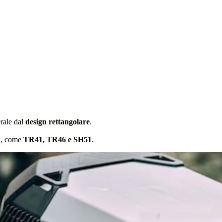
rale dal
design rettangolare
.
RA, come
TR41, TR46 e SH51
.