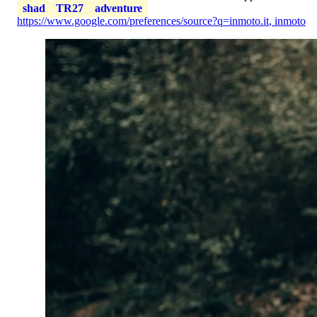
shad
TR27
adventure
https://www.google.com/preferences/source?q=inmoto.it
,
inmoto