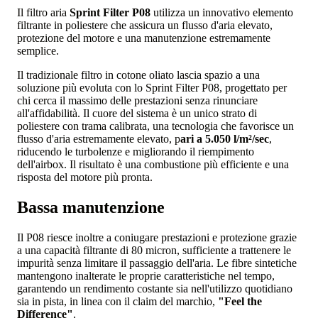
Il filtro aria
Sprint Filter P08
utilizza un innovativo elemento
filtrante in poliestere che assicura un flusso d'aria elevato,
protezione del motore e una manutenzione estremamente
semplice.
Il tradizionale filtro in cotone oliato lascia spazio a una
soluzione più evoluta con lo Sprint Filter P08, progettato per
chi cerca il massimo delle prestazioni senza rinunciare
all'affidabilità. Il cuore del sistema è un unico strato di
poliestere con trama calibrata, una tecnologia che favorisce un
flusso d'aria estremamente elevato, p
ari a 5.050 l/m²/sec
,
riducendo le turbolenze e migliorando il riempimento
dell'airbox. Il risultato è una combustione più efficiente e una
risposta del motore più pronta.
Bassa manutenzione
Il P08 riesce inoltre a coniugare prestazioni e protezione grazie
a una capacità filtrante di 80 micron, sufficiente a trattenere le
impurità senza limitare il passaggio dell'aria. Le fibre sintetiche
mantengono inalterate le proprie caratteristiche nel tempo,
garantendo un rendimento costante sia nell'utilizzo quotidiano
sia in pista, in linea con il claim del marchio,
"Feel the
Difference"
.