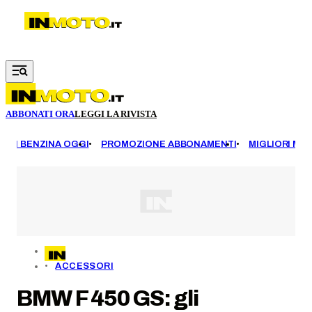
Vai al contenuto principale
ABBONATI ORA
LEGGI LA RIVISTA
EZZI BENZINA OGGI
PROMOZIONE ABBONAMENTI
MIGLIORI MOT
ACCESSORI
BMW F 450 GS: gli