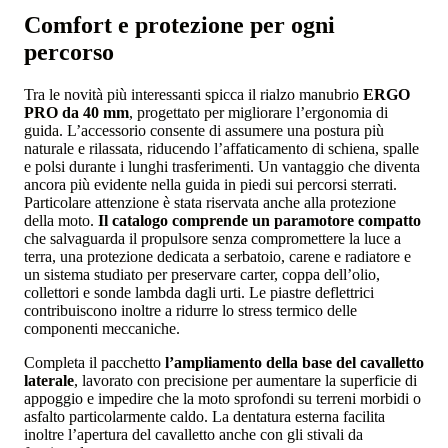
Comfort e protezione per ogni
percorso
Tra le novità più interessanti spicca il rialzo manubrio
ERGO
PRO da 40 mm
, progettato per migliorare l’ergonomia di
guida. L’accessorio consente di assumere una postura più
naturale e rilassata, riducendo l’affaticamento di schiena, spalle
e polsi durante i lunghi trasferimenti. Un vantaggio che diventa
ancora più evidente nella guida in piedi sui percorsi sterrati.
Particolare attenzione è stata riservata anche alla protezione
della moto.
Il catalogo comprende un paramotore compatto
che salvaguarda il propulsore senza compromettere la luce a
terra, una protezione dedicata a serbatoio, carene e radiatore e
un sistema studiato per preservare carter, coppa dell’olio,
collettori e sonde lambda dagli urti. Le piastre deflettrici
contribuiscono inoltre a ridurre lo stress termico delle
componenti meccaniche.
Completa il pacchetto
l’ampliamento della base del cavalletto
laterale
, lavorato con precisione per aumentare la superficie di
appoggio e impedire che la moto sprofondi su terreni morbidi o
asfalto particolarmente caldo. La dentatura esterna facilita
inoltre l’apertura del cavalletto anche con gli stivali da