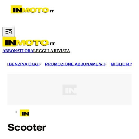
Vai al contenuto principale
ABBONATI ORA
LEGGI LA RIVISTA
EZZI BENZINA OGGI
PROMOZIONE ABBONAMENTI
MIGLIORI MOT
Scooter