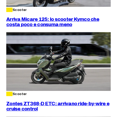
Scooter
Arriva Micare 125: lo scooter Kymco che
costa poco e consuma meno
Scooter
Zontes ZT368-D ETC: arrivano ride-by-wire e
cruise control