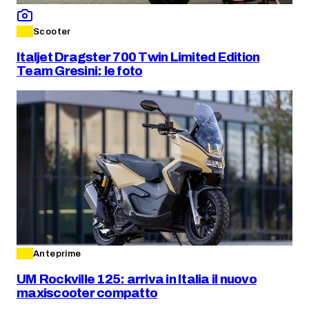
Scooter
Italjet Dragster 700 Twin Limited Edition
Team Gresini: le foto
Anteprime
UM Rockville 125: arriva in Italia il nuovo
maxiscooter compatto