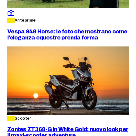
Anteprime
Vespa 946 Horse: le foto che mostrano come
l’eleganza equestre prenda forma
Scooter
Zontes ZT368-G in White Gold: nuovo look per
il maxi-scooter adventure