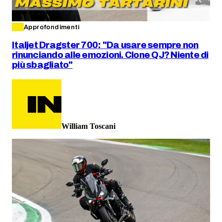
Approfondimenti
Italjet Dragster 700: "Da usare sempre non
rinunciando alle emozioni. Clone QJ? Niente di
più sbagliato"
William Toscani