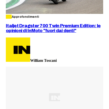
Approfondimenti
Italjet Dragster 700 Twin Premium Edition: le
opinioni di InMoto "fuori dai denti"
William Toscani