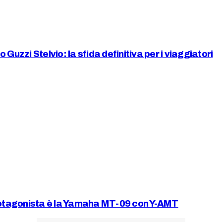
zi Stelvio: la sfida definitiva per i viaggiatori
protagonista è la Yamaha MT-09 con Y-AMT