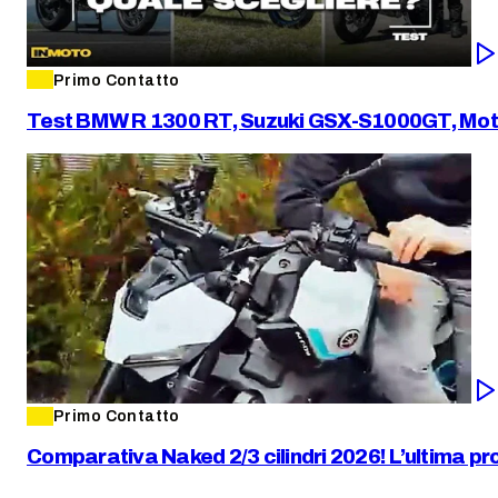
Primo Contatto
Test BMW R 1300 RT, Suzuki GSX-S1000GT, Moto Guz
Primo Contatto
Comparativa Naked 2/3 cilindri 2026! L’ultima 