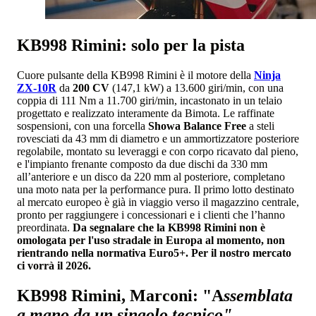
KB998 Rimini: solo per la pista
Cuore pulsante della KB998 Rimini è il motore della
Ninja
ZX-10R
da
200 CV
(147,1 kW) a 13.600 giri/min, con una
coppia di 111 Nm a 11.700 giri/min, incastonato in un telaio
progettato e realizzato interamente da Bimota. Le raffinate
sospensioni, con una forcella
Showa Balance Free
a steli
rovesciati da 43 mm di diametro e un ammortizzatore posteriore
regolabile, montato su leveraggi e con corpo ricavato dal pieno,
e l'impianto frenante composto da due dischi da 330 mm
all’anteriore e un disco da 220 mm al posteriore, completano
una moto nata per la performance pura. Il primo lotto destinato
al mercato europeo è già in viaggio verso il magazzino centrale,
pronto per raggiungere i concessionari e i clienti che l’hanno
preordinata.
Da segnalare che la KB998 Rimini non è
omologata per l'uso stradale in Europa al momento, non
rientrando nella normativa Euro5+. Per il nostro mercato
ci vorrà il 2026.
KB998 Rimini, Marconi: "A
ssemblata
a mano da un singolo tecnico"