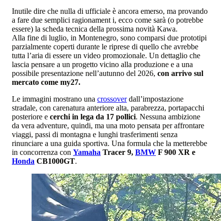
Inutile dire che nulla di ufficiale è ancora emerso, ma provando
a fare due semplici ragionament i, ecco come sarà (o potrebbe
essere) la scheda tecnica della prossima novità Kawa.
Alla fine di luglio, in Montenegro, sono comparsi due prototipi
parzialmente coperti durante le riprese di quello che avrebbe
tutta l’aria di essere un video promozionale. Un dettaglio che
lascia pensare a un progetto vicino alla produzione e a una
possibile presentazione nell’autunno del 2026,
con arrivo sul
mercato come my27.
Le immagini mostrano una
crossover
dall’impostazione
stradale, con carenatura anteriore alta, parabrezza, portapacchi
posteriore e
cerchi in lega da 17 pollici
. Nessuna ambizione
da vera adventure, quindi, ma una moto pensata per affrontare
viaggi, passi di montagna e lunghi trasferimenti senza
rinunciare a una guida sportiva. Una formula che la metterebbe
in concorrenza con
Yamaha
Tracer 9,
BMW
F 900 XR e
Honda
CB1000GT
.