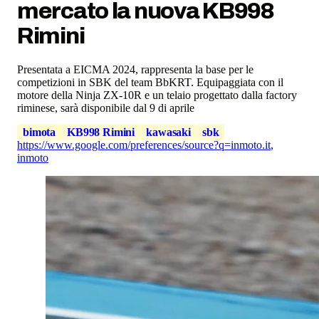
mercato la nuova KB998
Rimini
Presentata a EICMA 2024, rappresenta la base per le
competizioni in SBK del team BbKRT. Equipaggiata con il
motore della Ninja ZX-10R e un telaio progettato dalla factory
riminese, sarà disponibile dal 9 di aprile
bimota
KB998 Rimini
kawasaki
sbk
https://www.google.com/preferences/source?q=inmoto.it
,
inmoto