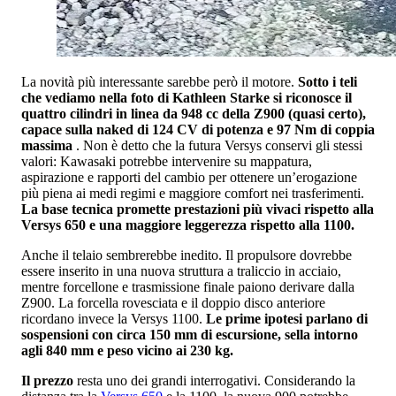
La novità più interessante sarebbe però il motore.
Sotto i teli
che vediamo nella foto di Kathleen Starke si riconosce il
quattro cilindri in linea da 948 cc della Z900 (quasi certo),
capace sulla naked di 124 CV di potenza e 97 Nm di coppia
massima
. Non è detto che la futura Versys conservi gli stessi
valori: Kawasaki potrebbe intervenire su mappatura,
aspirazione e rapporti del cambio per ottenere un’erogazione
più piena ai medi regimi e maggiore comfort nei trasferimenti.
La base tecnica promette prestazioni più vivaci rispetto alla
Versys 650 e una maggiore leggerezza rispetto alla 1100.
Anche il telaio sembrerebbe inedito. Il propulsore dovrebbe
essere inserito in una nuova struttura a traliccio in acciaio,
mentre forcellone e trasmissione finale paiono derivare dalla
Z900. La forcella rovesciata e il doppio disco anteriore
ricordano invece la Versys 1100.
Le prime ipotesi parlano di
sospensioni con circa 150 mm di escursione, sella intorno
agli 840 mm e peso vicino ai 230 kg.
Il prezzo
resta uno dei grandi interrogativi. Considerando la