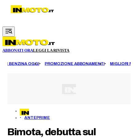
Vai al contenuto principale
ABBONATI ORA
LEGGI LA RIVISTA
EZZI BENZINA OGGI
PROMOZIONE ABBONAMENTI
MIGLIORI MOT
ANTEPRIME
Bimota, debutta sul