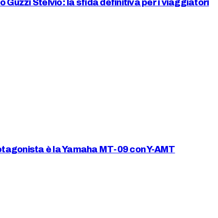
zi Stelvio: la sfida definitiva per i viaggiatori
protagonista è la Yamaha MT-09 con Y-AMT