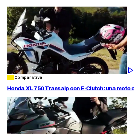
Comparative
Honda XL 750 Transalp con E-Clutch: una moto co