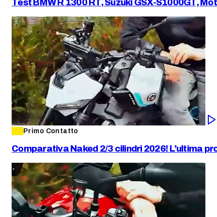
Test BMW R 1300 RT, Suzuki GSX-S1000GT, Moto Guz
Primo Contatto
Comparativa Naked 2/3 cilindri 2026! L’ultima 