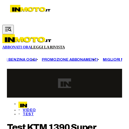
Vai al contenuto principale
ABBONATI ORA
LEGGI LA RIVISTA
EZZI BENZINA OGGI
PROMOZIONE ABBONAMENTI
MIGLIORI MOT
VIDEO
TEST
Test KTM 1390 Super