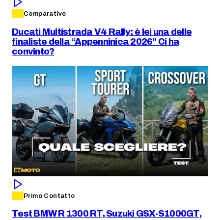
Comparative
Ducati Multistrada V4 Rally: è lei una delle
finaliste della “Appenninica 2026” Ci ha
convinto?
Primo Contatto
Test BMW R 1300 RT, Suzuki GSX-S1000GT,