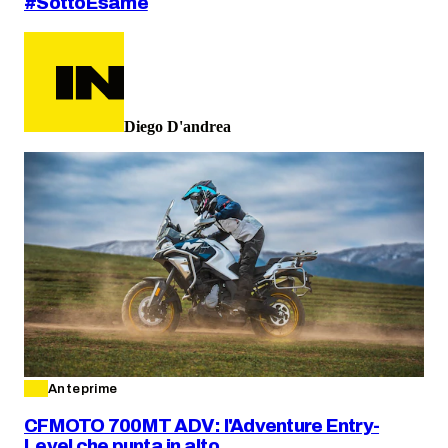
#SottoEsame
Diego D'andrea
Anteprime
CFMOTO 700MT ADV: l'Adventure Entry-
Level che punta in alto