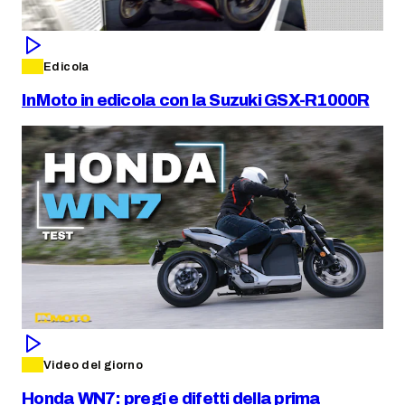
Edicola
InMoto in edicola con la Suzuki GSX-R1000R
Video del giorno
Honda WN7: pregi e difetti della prima