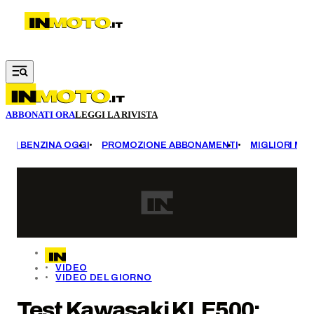
Vai al contenuto principale
ABBONATI ORA
LEGGI LA RIVISTA
EZZI BENZINA OGGI
PROMOZIONE ABBONAMENTI
MIGLIORI MOT
VIDEO
VIDEO DEL GIORNO
Test Kawasaki KLE500: