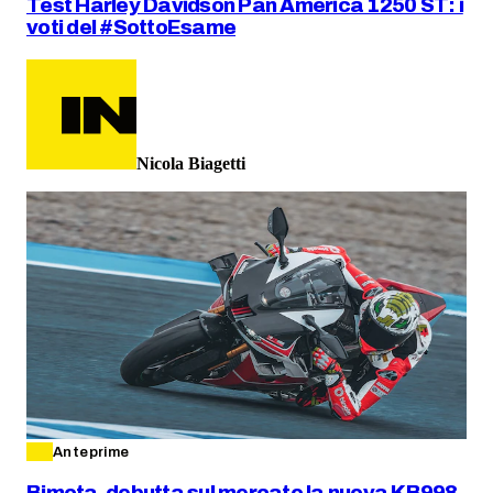
Test Harley Davidson Pan America 1250 ST: i
voti del #SottoEsame
Nicola Biagetti
Anteprime
Bimota, debutta sul mercato la nuova KB998