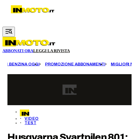
Vai al contenuto principale
ABBONATI ORA
LEGGI LA RIVISTA
EZZI BENZINA OGGI
PROMOZIONE ABBONAMENTI
MIGLIORI MOT
VIDEO
TEST
Husqvarna Svartpilen 801: