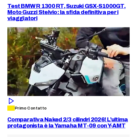
Test BMW R 1300 RT, Suzuki GSX-S1000GT,
Moto Guzzi Stelvio: la sfida definitiva per i
viaggiatori
Primo Contatto
Comparativa Naked 2/3 cilindri 2026! L’ultima
protagonista è la Yamaha MT-09 con Y-AMT