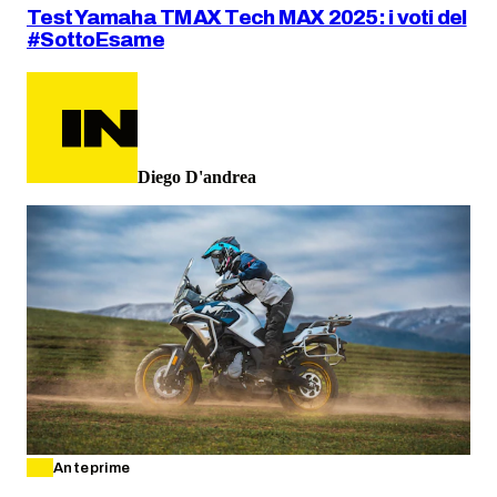
Test Yamaha TMAX Tech MAX 2025: i voti del
#SottoEsame
Diego D'andrea
Anteprime