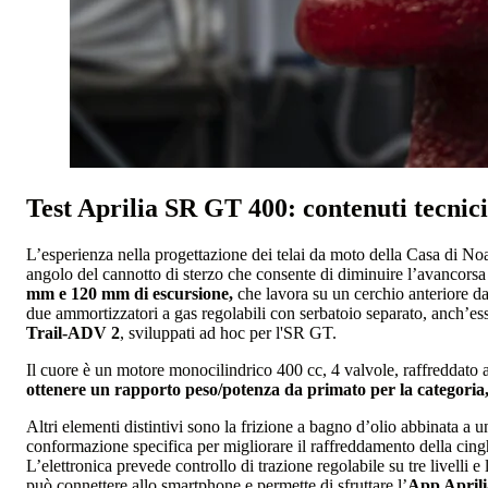
Test Aprilia SR GT 400: contenuti tecnici
L’esperienza nella progettazione dei telai da moto della Casa di Noal
angolo del cannotto di sterzo che consente di diminuire l’avancorsa 
mm e 120 mm di escursione,
che lavora su un cerchio anteriore d
due ammortizzatori a gas regolabili con serbatoio separato, anch’e
Trail-ADV 2
, sviluppati ad hoc per l'SR GT.
Il cuore è un motore monocilindrico 400 cc, 4 valvole, raffreddato
ottenere un rapporto peso/potenza da primato per la categoria,
Altri elementi distintivi sono la frizione a bagno d’olio abbinata a 
conformazione specifica per migliorare il raffreddamento della cing
L’elettronica prevede controllo di trazione regolabile su tre livelli e
può connettere allo smartphone e permette di sfruttare l’
App April