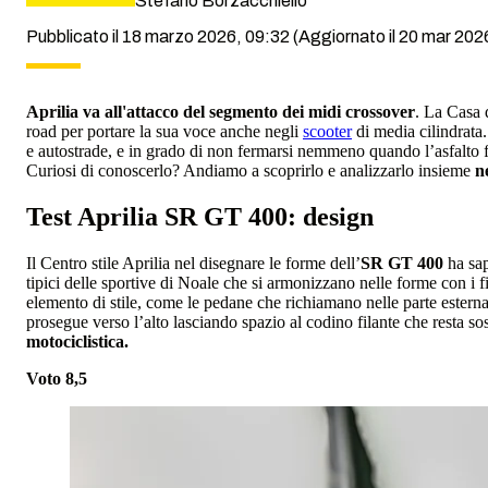
Stefano Borzacchiello
Pubblicato il 18 marzo 2026, 09:32
(Aggiornato il 20 mar 2026
Aprilia va all'attacco del segmento dei midi crossover
. La Casa d
road per portare la sua voce anche negli
scooter
di media cilindrata.
e autostrade, e in grado di non fermarsi nemmeno quando l’asfalto 
Curiosi di conoscerlo? Andiamo a scoprirlo e analizzarlo insieme
ne
Test Aprilia SR GT 400: design
Il Centro stile Aprilia nel disegnare le forme dell’
SR GT 400
ha sapu
tipici delle sportive di Noale che si armonizzano nelle forme con i fian
elemento di stile, come le pedane che richiamano nelle parte esterna, 
prosegue verso l’alto lasciando spazio al codino filante che resta so
motociclistica.
Voto 8,5