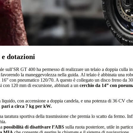
 e dotazioni
e sull’SR GT 400 ha permesso di realizzare un telaio a doppia culla in tub
favorendo la maneggevolezza nella guida. Al telaio è abbinata una robust
a 16” con pneumatico 120/70. A questo è collegato un disco freno da 30
ssi con 120 mm di escursione, abbinati a un
cerchio da 14” con pneuma
 a liquido, con accensione a doppia candela, e una potenza di 36 CV ch
 pari a circa 7 kg per kW.
una taratura sportiva della trasmissione che premia lo scatto da fermo. I
hia.
 la
possibilità di disattivare l’ABS
sulla ruota posteriore, utile in parti
ia MIA
che consente di gestire le chiamate e il sistema di navigazione.