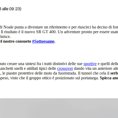
 alle 09:23)
i Noale punta a diventare un riferimento e per riuscirci ha deciso di fond
 Il risultato è il nuovo SR GT 400. Un adventure pronto per essere usato t
finisce.
l nostro consueto
#Sottoesame
.
to creare una sintesi fra i tratti distintivi delle sue
sportive
e quelli dell
chetti snelli e attillati tipici delle
crossover
dando vita un anteriore alto
le piastre protettive delle moto da fuoristrada. Il tunnel che cela il
serb
speso, visto che il gruppo ottico è posizionato sul portatarga.
Spicca anc