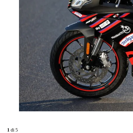
1
di
5