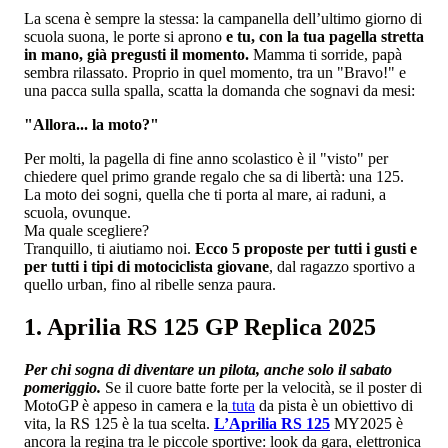
La scena è sempre la stessa: la campanella dell’ultimo giorno di
scuola suona, le porte si aprono
e tu, con la tua pagella stretta
in mano, già pregusti il momento.
Mamma ti sorride, papà
sembra rilassato. Proprio in quel momento, tra un "Bravo!" e
una pacca sulla spalla, scatta la domanda che sognavi da mesi:
"Allora... la moto?"
Per molti, la pagella di fine anno scolastico è il "visto" per
chiedere quel primo grande regalo che sa di libertà: una 125.
La moto dei sogni, quella che ti porta al mare, ai raduni, a
scuola, ovunque.
Ma quale scegliere?
Tranquillo, ti aiutiamo noi.
Ecco 5 proposte per tutti i gusti e
per tutti i tipi di motociclista giovane
, dal ragazzo sportivo a
quello urban, fino al ribelle senza paura.
1.
Aprilia RS 125 GP Replica 2025
Per chi sogna di diventare un pilota, anche solo il sabato
pomeriggio.
Se il cuore batte forte per la velocità, se il poster di
MotoGP è appeso in camera e la
tuta
da pista è un obiettivo di
vita, la RS 125 è la tua scelta.
L’Aprilia RS 125
MY2025 è
ancora la regina tra le piccole sportive: look da gara, elettronica