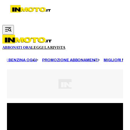
Vai al contenuto principale
ABBONATI ORA
LEGGI LA RIVISTA
EZZI BENZINA OGGI
PROMOZIONE ABBONAMENTI
MIGLIORI MOT