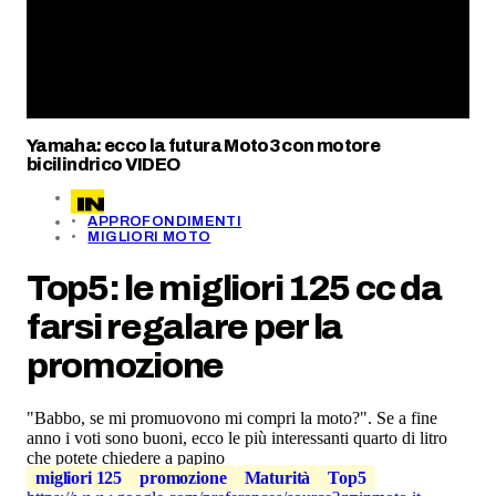
Yamaha: ecco la futura Moto3 con motore
bicilindrico VIDEO
APPROFONDIMENTI
MIGLIORI MOTO
Top5: le migliori 125 cc da
farsi regalare per la
promozione
"Babbo, se mi promuovono mi compri la moto?". Se a fine
anno i voti sono buoni, ecco le più interessanti quarto di litro
che potete chiedere a papino
migliori 125
promozione
Maturità
Top5