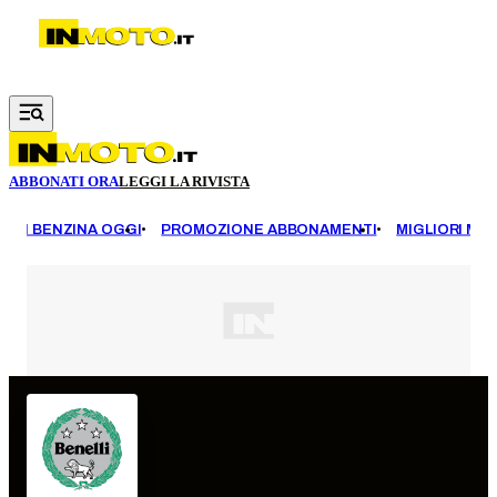
Vai al contenuto principale
ABBONATI ORA
LEGGI LA RIVISTA
EZZI BENZINA OGGI
PROMOZIONE ABBONAMENTI
MIGLIORI MOT