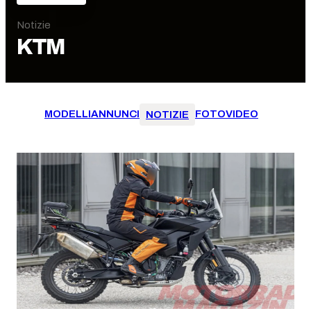
Notizie
KTM
MODELLI
ANNUNCI
FOTO
VIDEO
NOTIZIE