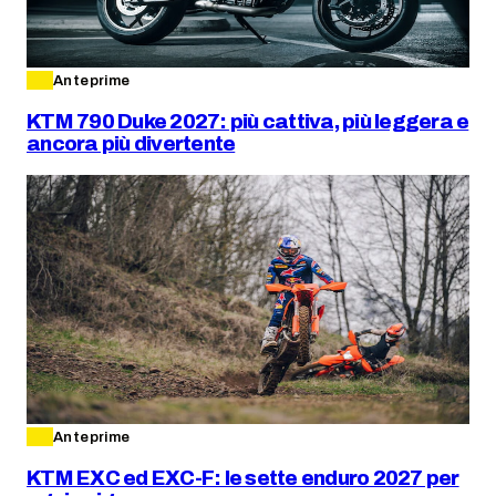
Anteprime
KTM 790 Duke 2027: più cattiva, più leggera e
ancora più divertente
Anteprime
KTM EXC ed EXC-F: le sette enduro 2027 per