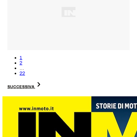
1
2
...
22
SUCCESSIVA