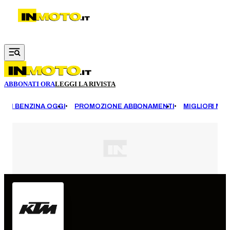
Vai al contenuto principale
ABBONATI ORA
LEGGI LA RIVISTA
EZZI BENZINA OGGI
PROMOZIONE ABBONAMENTI
MIGLIORI MOT