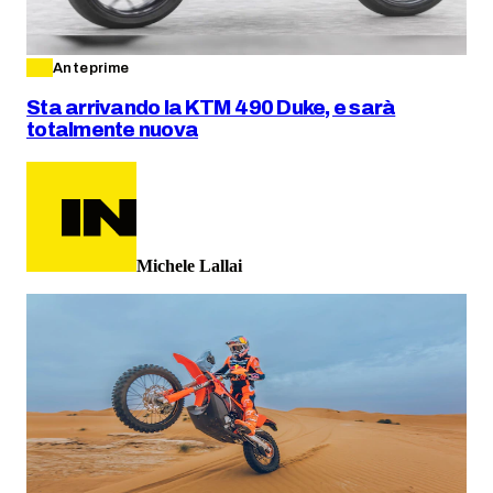
Anteprime
Sta arrivando la KTM 490 Duke, e sarà
totalmente nuova
Michele Lallai