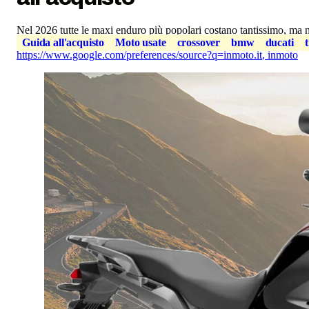
Nel 2026 tutte le maxi enduro più popolari costano tantissimo, ma n
Guida all'acquisto
Moto usate
crossover
bmw
ducati
https://www.google.com/preferences/source?q=inmoto.it
,
inmoto