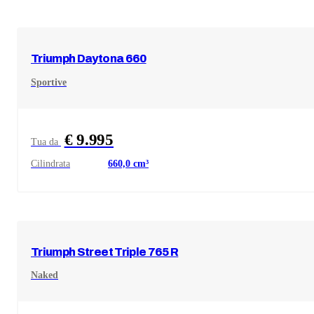
Triumph
Daytona 660
Sportive
€ 9.995
Tua da
Cilindrata
660,0
cm³
Triumph
Street Triple 765 R
Naked