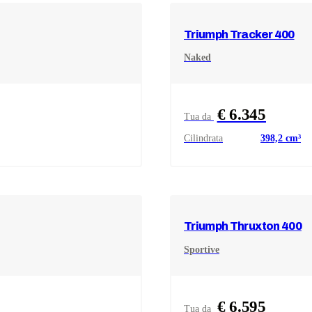
Triumph
Tracker 400
Naked
€ 6.345
Tua da
Cilindrata
398,2
cm³
Triumph
Thruxton 400
Sportive
€ 6.595
Tua da