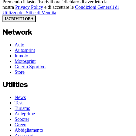
Premendo il tasto “Iscriviti ora” dichiaro di aver letto la
nostra
Privacy Policy
e di accettare le
Condizioni Generali di
Utilizzo dei Siti e di Vendita
.
ISCRIVITI ORA
Network
Auto
Autosprint
Inmoto
Motosprint
Guerin Sportivo
Store
Utilities
News
Test
Turismo
Anteprime
Scooter
Green
Abbigliamento
Accessori