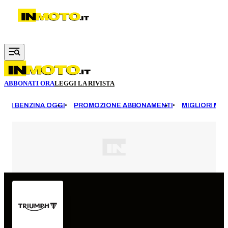
Vai al contenuto principale
ABBONATI ORA
LEGGI LA RIVISTA
EZZI BENZINA OGGI
PROMOZIONE ABBONAMENTI
MIGLIORI MOT