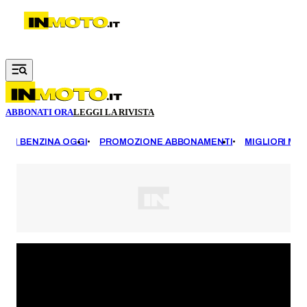
Vai al contenuto principale
ABBONATI ORA
LEGGI LA RIVISTA
EZZI BENZINA OGGI
PROMOZIONE ABBONAMENTI
MIGLIORI MOT