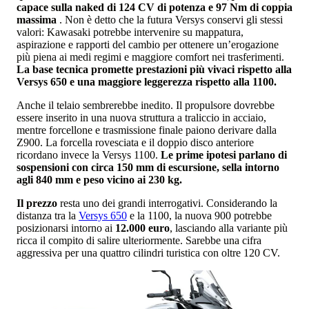
capace sulla naked di 124 CV di potenza e 97 Nm di coppia
massima
. Non è detto che la futura Versys conservi gli stessi
valori: Kawasaki potrebbe intervenire su mappatura,
aspirazione e rapporti del cambio per ottenere un’erogazione
più piena ai medi regimi e maggiore comfort nei trasferimenti.
La base tecnica promette prestazioni più vivaci rispetto alla
Versys 650 e una maggiore leggerezza rispetto alla 1100.
Anche il telaio sembrerebbe inedito. Il propulsore dovrebbe
essere inserito in una nuova struttura a traliccio in acciaio,
mentre forcellone e trasmissione finale paiono derivare dalla
Z900. La forcella rovesciata e il doppio disco anteriore
ricordano invece la Versys 1100.
Le prime ipotesi parlano di
sospensioni con circa 150 mm di escursione, sella intorno
agli 840 mm e peso vicino ai 230 kg.
Il prezzo
resta uno dei grandi interrogativi. Considerando la
distanza tra la
Versys 650
e la 1100, la nuova 900 potrebbe
posizionarsi intorno ai
12.000 euro
, lasciando alla variante più
ricca il compito di salire ulteriormente. Sarebbe una cifra
aggressiva per una quattro cilindri turistica con oltre 120 CV.