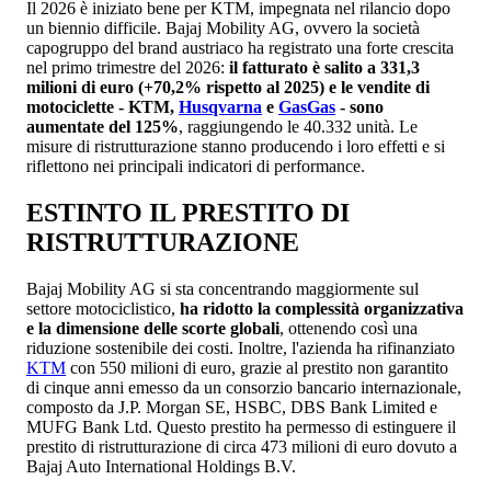
Il 2026 è iniziato bene per KTM, impegnata nel rilancio dopo
un biennio difficile. Bajaj Mobility AG, ovvero la società
capogruppo del brand austriaco ha registrato una forte crescita
nel primo trimestre del 2026:
il fatturato è salito a 331,3
milioni di euro (+70,2% rispetto al 2025) e le vendite di
motociclette - KTM,
Husqvarna
e
GasGas
- sono
aumentate del 125%
, raggiungendo le 40.332 unità. Le
misure di ristrutturazione stanno producendo i loro effetti e si
riflettono nei principali indicatori di performance.
ESTINTO IL PRESTITO DI
RISTRUTTURAZIONE
Bajaj Mobility AG si sta concentrando maggiormente sul
settore motociclistico,
ha ridotto la complessità organizzativa
e la dimensione delle scorte globali
, ottenendo così una
riduzione sostenibile dei costi. Inoltre, l'azienda ha rifinanziato
KTM
con 550 milioni di euro, grazie al prestito non garantito
di cinque anni emesso da un consorzio bancario internazionale,
composto da J.P. Morgan SE, HSBC, DBS Bank Limited e
MUFG Bank Ltd. Questo prestito ha permesso di estinguere il
prestito di ristrutturazione di circa 473 milioni di euro dovuto a
Bajaj Auto International Holdings B.V.