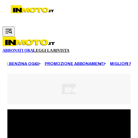
Vai al contenuto principale
ABBONATI ORA
LEGGI LA RIVISTA
EZZI BENZINA OGGI
PROMOZIONE ABBONAMENTI
MIGLIORI MOT