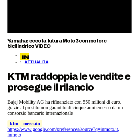
Yamaha: ecco la futura Moto3 con motore
bicilindrico VIDEO
ATTUALITA
KTM raddoppia le vendite e
prosegue il rilancio
Bajaj Mobility AG ha rifinanziato con 550 milioni di euro,
grazie al prestito non garantito di cinque anni emesso da un
consorzio bancario internazionale
ktm
mercato
https://www.google.com/preferences/source?q=inmoto.it
,
inmoto