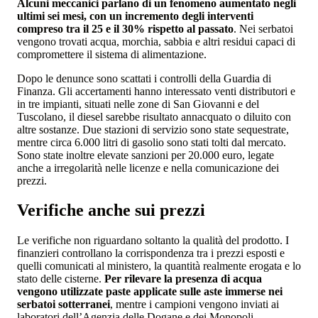
Alcuni meccanici parlano di un fenomeno aumentato negli
ultimi sei mesi, con un incremento degli interventi
compreso tra il 25 e il 30% rispetto al passato
. Nei serbatoi
vengono trovati acqua, morchia, sabbia e altri residui capaci di
compromettere il sistema di alimentazione.
Dopo le denunce sono scattati i controlli della Guardia di
Finanza. Gli accertamenti hanno interessato venti distributori e
in tre impianti, situati nelle zone di San Giovanni e del
Tuscolano, il diesel sarebbe risultato annacquato o diluito con
altre sostanze. Due stazioni di servizio sono state sequestrate,
mentre circa 6.000 litri di gasolio sono stati tolti dal mercato.
Sono state inoltre elevate sanzioni per 20.000 euro, legate
anche a irregolarità nelle licenze e nella comunicazione dei
prezzi.
Verifiche anche sui prezzi
Le verifiche non riguardano soltanto la qualità del prodotto. I
finanzieri controllano la corrispondenza tra i prezzi esposti e
quelli comunicati al ministero, la quantità realmente erogata e lo
stato delle cisterne.
Per rilevare la presenza di acqua
vengono utilizzate paste applicate sulle aste immerse nei
serbatoi sotterranei
, mentre i campioni vengono inviati ai
laboratori dell’Agenzia delle Dogane e dei Monopoli.