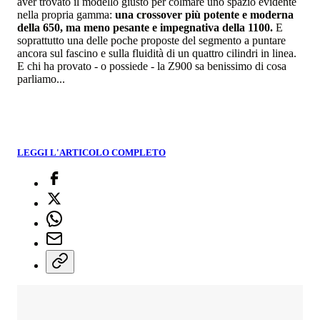
aver trovato il modello giusto per colmare uno spazio evidente
nella propria gamma:
una crossover più potente e moderna
della 650, ma meno pesante e impegnativa della 1100.
E
soprattutto una delle poche proposte del segmento a puntare
ancora sul fascino e sulla fluidità di un quattro cilindri in linea.
E chi ha provato - o possiede - la Z900 sa benissimo di cosa
parliamo...
LEGGI L'ARTICOLO COMPLETO