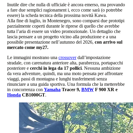
Inutile dire che nulla di ufficiale è ancora emerso, ma provando
a fare due semplici ragionament i, ecco come sarà (o potrebbe
essere) la scheda tecnica della prossima novità Kawa.
Alla fine di luglio, in Montenegro, sono comparsi due prototipi
parzialmente coperti durante le riprese di quello che avrebbe
tutta l’aria di essere un video promozionale. Un dettaglio che
lascia pensare a un progetto vicino alla produzione e a una
possibile presentazione nell’autunno del 2026,
con arrivo sul
mercato come my27.
Le immagini mostrano una
crossover
dall’impostazione
stradale, con carenatura anteriore alta, parabrezza, portapacchi
posteriore e
cerchi in lega da 17 pollici
. Nessuna ambizione
da vera adventure, quindi, ma una moto pensata per affrontare
viaggi, passi di montagna e lunghi trasferimenti senza
rinunciare a una guida sportiva. Una formula che la metterebbe
in concorrenza con
Yamaha
Tracer 9,
BMW
F 900 XR e
Honda
CB1000GT
.