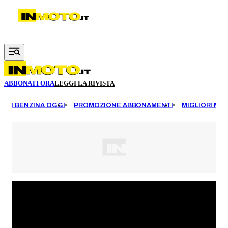
Vai al contenuto principale
ABBONATI ORA
LEGGI LA RIVISTA
EZZI BENZINA OGGI
PROMOZIONE ABBONAMENTI
MIGLIORI MOT