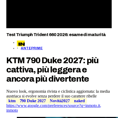
Test Triumph Trident 660 2026: esame di maturità
ANTEPRIME
KTM 790 Duke 2027: più
cattiva, più leggera e
ancora più divertente
Nuovo look, ergonomia rivista e ciclistica aggiornata: la media
austriaca si evolve senza perdere il suo carattere ribelle
ktm
790 Duke 2027
Novità2027
naked
https://www.google.com/preferences/source?q=inmoto.it
,
inmoto