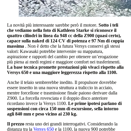
La novità più interessante sarebbe però il motore.
Sotto i teli
che vediamo nella foto di Kathleen Starke si riconosce il
quattro cilindri in linea da 948 cc della Z900 (quasi certo),
capace sulla naked di 124 CV di potenza e 97 Nm di coppia
massima
. Non è detto che la futura Versys conservi gli stessi
valori: Kawasaki potrebbe intervenire su mappatura,
aspirazione e rapporti del cambio per ottenere un’erogazione
più piena ai medi regimi e maggiore comfort nei trasferimenti.
La base tecnica promette prestazioni più vivaci rispetto alla
Versys 650 e una maggiore leggerezza rispetto alla 1100.
Anche il telaio sembrerebbe inedito. Il propulsore dovrebbe
essere inserito in una nuova struttura a traliccio in acciaio,
mentre forcellone e trasmissione finale paiono derivare dalla
Z900. La forcella rovesciata e il doppio disco anteriore
ricordano invece la Versys 1100.
Le prime ipotesi parlano di
sospensioni con circa 150 mm di escursione, sella intorno
agli 840 mm e peso vicino ai 230 kg.
Il prezzo
resta uno dei grandi interrogativi. Considerando la
distanza tra la
Versys 650
e la 1100, la nuova 900 potrebbe