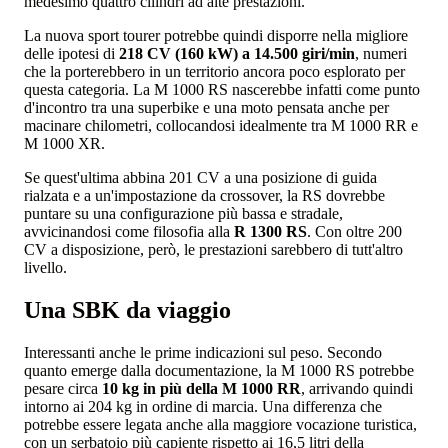
medesimo quattro cilindri ad alte prestazioni.
La nuova sport tourer potrebbe quindi disporre nella migliore
delle ipotesi di
218 CV (160 kW) a 14.500 giri/min
, numeri
che la porterebbero in un territorio ancora poco esplorato per
questa categoria. La M 1000 RS nascerebbe infatti come punto
d'incontro tra una superbike e una moto pensata anche per
macinare chilometri, collocandosi idealmente tra M 1000 RR e
M 1000 XR.
Se quest'ultima abbina 201 CV a una posizione di guida
rialzata e a un'impostazione da crossover, la RS dovrebbe
puntare su una configurazione più bassa e stradale,
avvicinandosi come filosofia alla
R 1300 RS
. Con oltre 200
CV a disposizione, però, le prestazioni sarebbero di tutt'altro
livello.
Una SBK da viaggio
Interessanti anche le prime indicazioni sul peso. Secondo
quanto emerge dalla documentazione, la M 1000 RS potrebbe
pesare circa
10 kg in più della M 1000 RR
, arrivando quindi
intorno ai 204 kg in ordine di marcia. Una differenza che
potrebbe essere legata anche alla maggiore vocazione turistica,
con un serbatoio più capiente rispetto ai 16,5 litri della