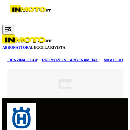
Vai al contenuto principale
ABBONATI ORA
LEGGI LA RIVISTA
EZZI BENZINA OGGI
PROMOZIONE ABBONAMENTI
MIGLIORI MOT