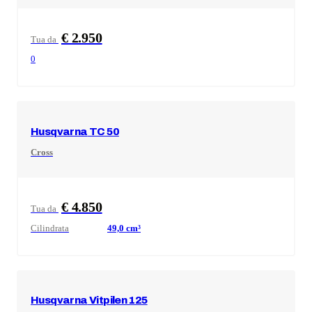
€ 2.950
Tua da
0
Husqvarna
TC 50
Cross
€ 4.850
Tua da
Cilindrata
49,0
cm³
Husqvarna
Vitpilen 125