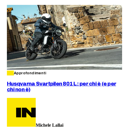
Approfondimenti
Husqvarna Svartpilen 801 L: per chi è (e per
chi non è)
Michele Lallai