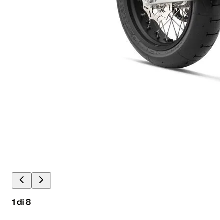
1
di
8