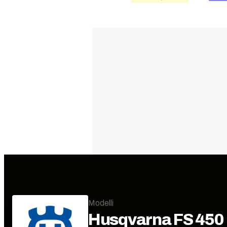
Modelli
Husqvarna
FS 450