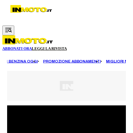
Vai al contenuto principale
ABBONATI ORA
LEGGI LA RIVISTA
EZZI BENZINA OGGI
PROMOZIONE ABBONAMENTI
MIGLIORI MOT