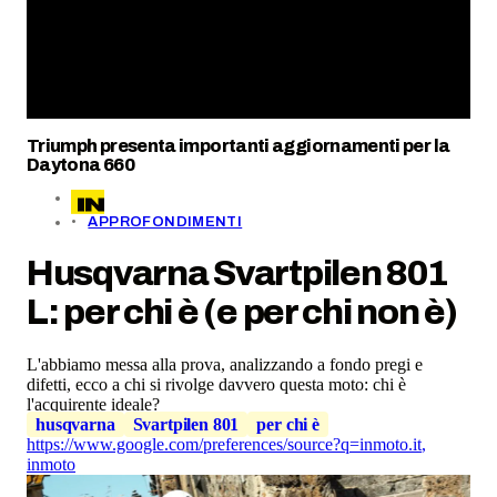
Triumph presenta importanti aggiornamenti per la
Daytona 660
APPROFONDIMENTI
Husqvarna Svartpilen 801
L: per chi è (e per chi non è)
L'abbiamo messa alla prova, analizzando a fondo pregi e
difetti, ecco a chi si rivolge davvero questa moto: chi è
l'acquirente ideale?
husqvarna
Svartpilen 801
per chi è
https://www.google.com/preferences/source?q=inmoto.it
,
inmoto