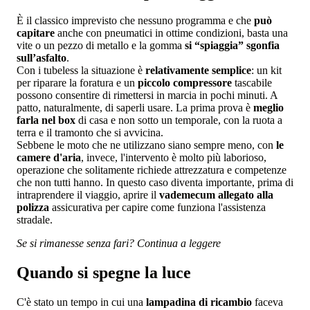
È il classico imprevisto che nessuno programma e che
può
capitare
anche con pneumatici in ottime condizioni, basta una
vite o un pezzo di metallo e la gomma
si “spiaggia” sgonfia
sull’asfalto
.
Con i tubeless la situazione è
relativamente semplice
: un kit
per riparare la foratura e un
piccolo compressore
tascabile
possono consentire di rimettersi in marcia in pochi minuti. A
patto, naturalmente, di saperli usare. La prima prova è
meglio
farla nel box
di casa e non sotto un temporale, con la ruota a
terra e il tramonto che si avvicina.
Sebbene le moto che ne utilizzano siano sempre meno, con
le
camere d'aria
, invece, l'intervento è molto più laborioso,
operazione che solitamente richiede attrezzatura e competenze
che non tutti hanno. In questo caso diventa importante, prima di
intraprendere il viaggio, aprire il
vademecum allegato alla
polizza
assicurativa per capire come funziona l'assistenza
stradale.
Se si rimanesse senza fari? Continua a leggere
Quando si spegne la luce
C'è stato un tempo in cui una
lampadina di ricambio
faceva