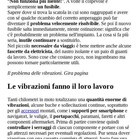
“
Non funziona più niente!
”. A volte il colpevole è
semplicemente
un fusibile
.
Sapere dove si trova la scatola in cui sono raggruppati e avere
con sé qualche ricambio del corretto amperaggio può far
diventare il
problema velocemente risolvibile
. Se poi il nuovo
fusibile salta immediatamente, niente ostinazione: significa che
c'è probabilmente un problema nell'impianto. La cosa si fa più
seria,
inutile continuare
a sostituirlo.
Nel piccolo
necessaire da viaggi
o è bene mettere anche alcune
fascette da elettricista
, del nastro isolante e un paio di guanti
da lavoro. Sono cose che costano poco, non ingombrano ma
possono tornare particolarmente utili.
Il problema delle vibrazioni. Gira pagina
Le vibrazioni fanno il loro lavoro
Tanti chilometri in moto totalizzano una
quantità enorme di
vibrazioni
, alcune buche e sollecitazioni continue, soprattutto
per gli
accessori
montati, come i
supporti per smartphone
e
navigatori, le valigie, il
portapacchi
, paramani, faretti e altri
componenti aftermarket. Prima di partire conviene quindi
controllare i serraggi
di ciascun componente e portare con sé
gli attrezzi necessari per eventuali regolazioni. Pur senza dover
viaggiare con una cassetta completa di attrezzi, basta fare una