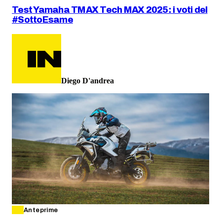
Test Yamaha TMAX Tech MAX 2025: i voti del
#SottoEsame
Diego D'andrea
Anteprime