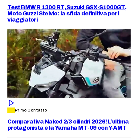
Test BMW R 1300 RT, Suzuki GSX-S1000GT,
Moto Guzzi Stelvio: la sfida definitiva per i
viaggiatori
Primo Contatto
Comparativa Naked 2/3 cilindri 2026! L’ultima
protagonista è la Yamaha MT-09 con Y-AMT