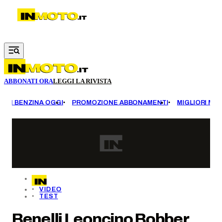
Vai al contenuto principale
ABBONATI ORA
LEGGI LA RIVISTA
EZZI BENZINA OGGI
PROMOZIONE ABBONAMENTI
MIGLIORI MOT
VIDEO
TEST
Benelli Leoncino Bobber