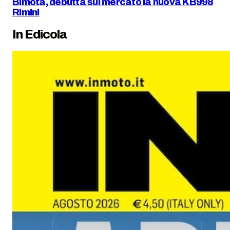
Bimota, debutta sul mercato la nuova KB998
Rimini
In Edicola