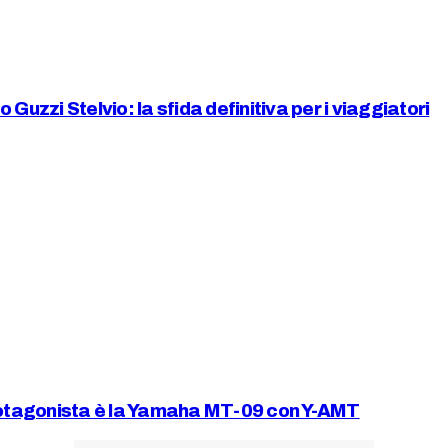
zi Stelvio: la sfida definitiva per i viaggiatori
protagonista è la Yamaha MT-09 con Y-AMT