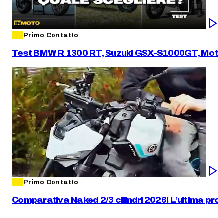
Primo Contatto
Test BMW R 1300 RT, Suzuki GSX-S1000GT, Moto Guz
Primo Contatto
Comparativa Naked 2/3 cilindri 2026! L’ultima 