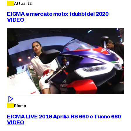
Attualità
EICMA e mercato moto: i dubbi del 2020
VIDEO
Eicma
EICMA LIVE 2019 Aprilia RS 660 e Tuono 660
VIDEO