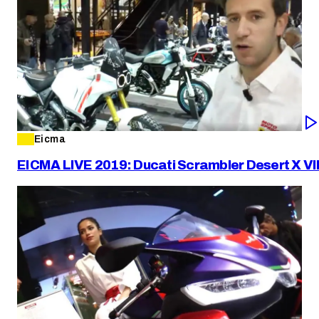
Eicma
EICMA LIVE 2019: Ducati Scrambler Desert X V