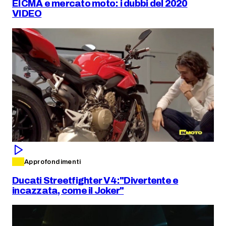
EICMA e mercato moto: i dubbi del 2020
VIDEO
Approfondimenti
Ducati Streetfighter V4:"Divertente e
incazzata, come il Joker"