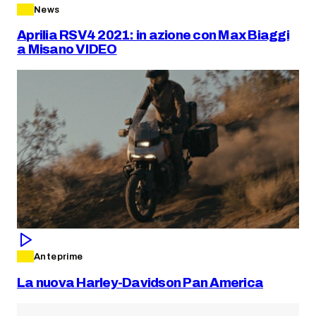
News
Aprilia RSV4 2021: in azione con Max Biaggi
a Misano VIDEO
Anteprime
La nuova Harley-Davidson Pan America