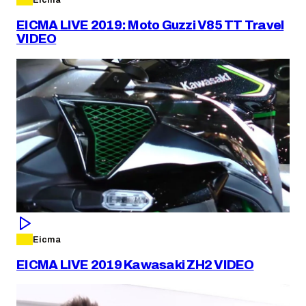
Eicma
EICMA LIVE 2019: Moto Guzzi V85 TT Travel
VIDEO
Eicma
EICMA LIVE 2019 Kawasaki ZH2 VIDEO