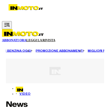
Vai al contenuto principale
ABBONATI ORA
LEGGI LA RIVISTA
EZZI BENZINA OGGI
PROMOZIONE ABBONAMENTI
MIGLIORI MOT
VIDEO
News