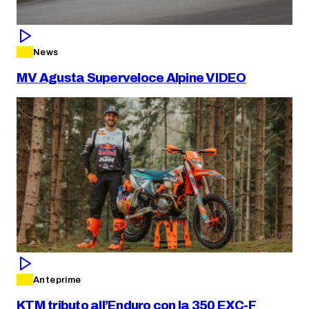
News
MV Agusta Superveloce Alpine VIDEO
Anteprime
KTM tributo all’Enduro con la 350 EXC-F