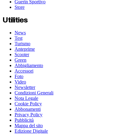
Guerin Sportivo
Store
Utilities
News
Test
Turismo
Anteprime
Scooter
Green
Abbigliamento
Accessori
Foto
Video
Newsletter
Condizioni Generali
Nota Legale
Cookie Policy
Abbonamenti
Privacy Policy
Pubblicità
Mappa del sito
Edizione Digitale