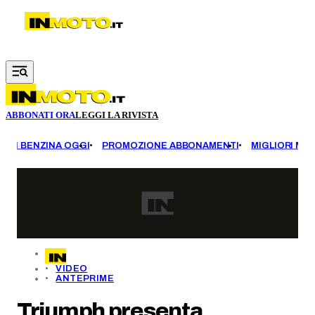
Vai al contenuto principale
ABBONATI ORA
LEGGI LA RIVISTA
EZZI BENZINA OGGI
PROMOZIONE ABBONAMENTI
MIGLIORI MOT
VIDEO
ANTEPRIME
Triumph presenta