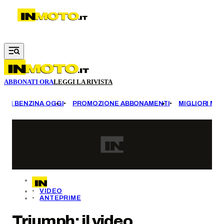
Vai al contenuto principale
ABBONATI ORA
LEGGI LA RIVISTA
EZZI BENZINA OGGI
PROMOZIONE ABBONAMENTI
MIGLIORI MOT
VIDEO
ANTEPRIME
Triumph: il video