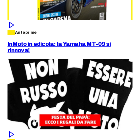
Anteprime
InMoto in edicola: la Yamaha MT-09 si
rinnova!