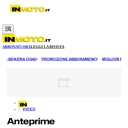
Vai al contenuto principale
ABBONATI ORA
LEGGI LA RIVISTA
EZZI BENZINA OGGI
PROMOZIONE ABBONAMENTI
MIGLIORI MOT
VIDEO
Anteprime