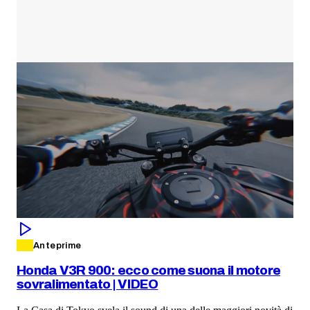
Anteprime
Honda V3R 900: ecco come suona il motore
sovralimentato | VIDEO