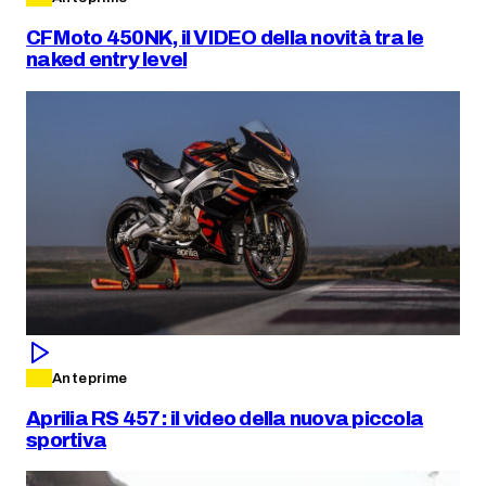
CFMoto 450NK, il VIDEO della novità tra le
naked entry level
Anteprime
Aprilia RS 457: il video della nuova piccola
sportiva