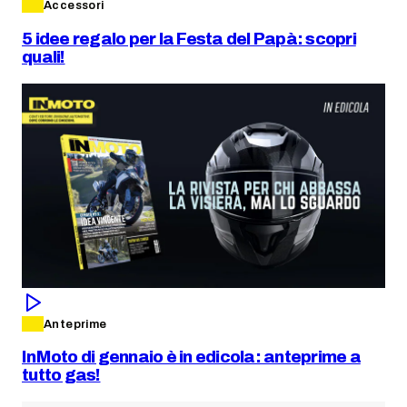
Accessori
5 idee regalo per la Festa del Papà: scopri
quali!
Anteprime
InMoto di gennaio è in edicola: anteprime a
tutto gas!