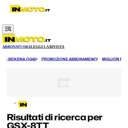
Vai al contenuto principale
ABBONATI ORA
LEGGI LA RIVISTA
EZZI BENZINA OGGI
PROMOZIONE ABBONAMENTI
MIGLIORI MOT
Risultati di ricerca per
GSX-8TT