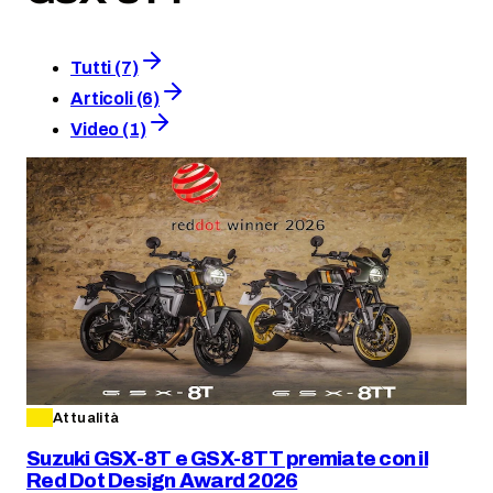
Tutti (7)
Articoli (6)
Video (1)
Attualità
Suzuki GSX-8T e GSX-8TT premiate con il
Red Dot Design Award 2026