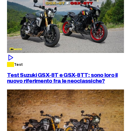
Test
Test Suzuki GSX-8T e GSX-8TT: sono loro il
nuovo riferimento fra le neoclassiche?