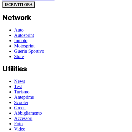
ISCRIVITI ORA
Network
Auto
Autosprint
Inmoto
Motosprint
Guerin Sportivo
Store
Utilities
News
Test
Turismo
Anteprime
Scooter
Green
Abbigliamento
Accessori
Foto
Video