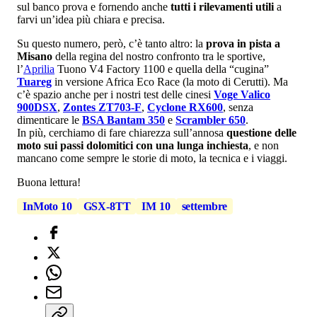
sul banco prova e fornendo anche
tutti i rilevamenti utili
a
farvi un’idea più chiara e precisa.
Su questo numero, però, c’è tanto altro: la
prova in pista a
Misano
della regina del nostro confronto tra le sportive,
l’
Aprilia
Tuono V4 Factory 1100 e quella della “cugina”
Tuareg
in versione Africa Eco Race (la moto di Cerutti). Ma
c’è spazio anche per i nostri test delle cinesi
Voge Valico
900DSX
,
Zontes ZT703-F
,
Cyclone RX600
, senza
dimenticare le
BSA Bantam 350
e
Scrambler 650
.
In più, cerchiamo di fare chiarezza sull’annosa
questione delle
moto sui passi dolomitici con una lunga inchiesta
, e non
mancano come sempre le storie di moto, la tecnica e i viaggi.
Buona lettura!
InMoto 10
GSX-8TT
IM 10
settembre