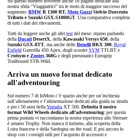
Su questo numero troverete anche 16 pagine dedicate alla
nostra sfida “Viaggiatrici” tra le moto di maggior successo del
segmento:
BMW
R 1300 RT,
Moto Guzzi
Stelvio Duecento
Tributo e Suzuki GSX-S1000GT
. Una comparativa completa
di tutti i dati dei rilevamenti.
Tutti da leggere anche gli altri
test
del mese: stiamo parlando
della
Ducati
DesertX
, della
Kawasaki Versys 650
, della
Suzuki GSX-8TT
, ma anche delle
Benelli
BKX 300
,
Royal
Enfield
Guerrilla 450 Apex, degli scooter
SYM
TTLBT e
Cruisym e
Zontes
368G
e degli pneumatici Eurogrip
Trailhound STR-Wild.
Arriva un nuovo format dedicato
all'adventouring
Sul numero 7 di InMoto c’è spazio anche per un’inchiesta
sull’allenamento e l’alimentazione dedicati alla guida su strada
e per i 50 anni della
Yamaha
XT 500.
Debutta il nostro
format Wild Wheels dedicato all’adventouring
: per questa
prima puntata vi raccontiamo la nostra esperienza allo Sterrare
è umano Trophy. Non manca il turismo, alla scoperta della
Loira francese e della Sardegna on the road. E poi ancora lo
shop con i consigli utili per l’acquisto di accessori e