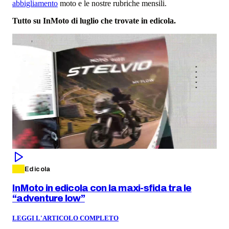
abbigliamento
moto e le nostre rubriche mensili.
Tutto su InMoto di luglio che trovate in edicola.
Edicola
InMoto in edicola con la maxi-sfida tra le
“adventure low”
LEGGI L'ARTICOLO COMPLETO