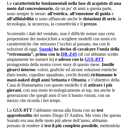
Le
caratteristiche fondamentali nella fase di acquisto di una
moto dal concessionario
, da un po’ di anni a questa parte,
sono sempre le stesse:
all’estetica
,
all’emozione di guida
e
all’affidabilità
si sono affiancate anche le
dotazioni di serie
, la
tecnologia, la sicurezza, la connettività e il
prezzo
.
Scorrendo i dati del venduto, non è difficile notare una certa
propensione dei motociclisti a scegliere modelli con nomi e/o
caratteristiche che strizzano l’occhio al passato, ma con le
soluzioni di oggi.
Suzuki
ha deciso di cavalcare l’onda della
“retromania”, prima con la
DR-Z4S
(di cui abbiamo scritto
ampiamente tre numeri fa)
e adesso con la
GSX-8TT
protagonista della nostra cover story di questo mese.
Inutile
girarci intorno
: colori, grafiche ed alcune soluzioni estetiche
(faro tondo, cupolino squadrato, cerchi dorati)
richiamano le
maxi-naked degli anni Settanta e Ottanta
, e l’obiettivo della
Casa di Hamamatsu con questo modello è di
attirare i più
giovani
, con una moto tecnologicamente al top, ma anche le
generazioni che quegli anni d’oro li hanno vissuti, con un
mezzo che ricorda i bei tempi.
La
GSX-8TT
l’abbiamo messa alla frusta con un
test
approfondito
del nostro Diego D’Andrea. Ma visto che questa
Suzuki era una delle moto più attese dell’anno, abbiamo
pensato di rendere il
test il più completo possibile
, mettendola