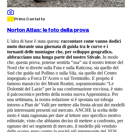
Primo Contatto
Norton Atlas: le foto della prova
L’idea di base è stata questa:
raccontare come vanno dodici
moto durante una giornata di guida tra le curve e i
tornanti delle montagne che, per sviluppo geografico,
abbracciano una lunga parte del nostro Stivale.
In modo
che, questa prova, potesse sentirla “sua” sia il nostro lettore del
Nord che si diverte sulla Futa e sulla Raticosa, sia quello del
Sud che guida sul Pollino o sulla Sila, sia quello del Centro
impegnato a Forca D’Acero o sul Terminillo. E proprio il
famoso massiccio dei Monti Reatini, soprannominato “Le
Dolomiti del Lazio” per la sua conformazione rocciosa, è stato
il palcoscenico perfetto della nostra nuova Appenninica. Per
una settimana, la nostra redazione si è spostata sui toboga
intorno a Pian de’ Valli per mettere alla frusta alcuni dei modelli
più interessanti presenti sul mercato. ANCHE la scelta delle
moto è stata ragionata per dare al lettore uno specifico motivo
editoriale, visto che abbiamo deciso di mettere a confronto, per
ognuno dei sei segmenti di mercato, il modello più venduto
dello scorso anno contro la novità più interessante del 2026.