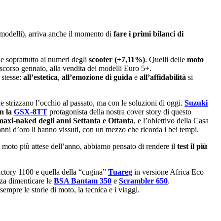
 modelli), arriva anche il momento di
fare i primi bilanci di
ie soprattutto ai numeri degli
scooter (+7,11%)
. Quelli delle
moto
o scorso gennaio, alla vendita dei modelli Euro 5+.
 stesse:
all’estetica
,
all’emozione di guida
e
all’affidabilità
si
he strizzano l’occhio al passato, ma con le soluzioni di oggi.
Suzuki
n la
GSX-8TT
protagonista della nostra cover story di questo
maxi-naked degli anni Settanta e Ottanta
, e l’obiettivo della Casa
ni d’oro li hanno vissuti, con un mezzo che ricorda i bei tempi.
moto più attese dell’anno, abbiamo pensato di rendere il
test il più
tory 1100 e quella della “cugina”
Tuareg
in versione Africa Eco
nza dimenticare le
BSA Bantam 350
e
Scrambler 650
.
mpre le storie di moto, la tecnica e i viaggi.