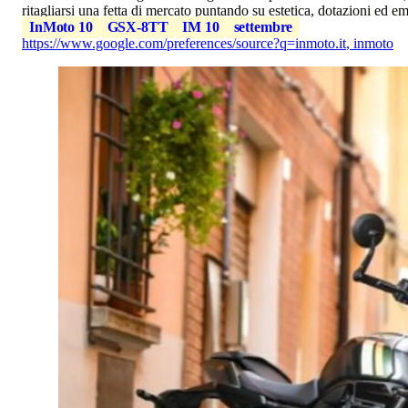
ritagliarsi una fetta di mercato puntando su estetica, dotazioni ed e
InMoto 10
GSX-8TT
IM 10
settembre
https://www.google.com/preferences/source?q=inmoto.it
,
inmoto