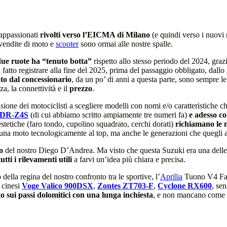
 appassionati
rivolti verso l’EICMA di Milano
(e quindi verso i nuovi
e vendite di moto e
scooter
sono ormai alle nostre spalle.
 due ruote ha “tenuto botta”
rispetto allo stesso periodo del 2024, graz
 fatto registrare alla fine del 2025, prima del passaggio obbligato, dall
oto dal concessionario
, da un po’ di anni a questa parte, sono sempre le
za, la connettività e il
prezzo
.
sione dei motociclisti a scegliere modelli con nomi e/o caratteristiche c
DR-Z4S
(di cui abbiamo scritto ampiamente tre numeri fa)
e adesso co
estetiche (faro tondo, cupolino squadrato, cerchi dorati)
richiamano le 
 una moto tecnologicamente al top, ma anche le generazioni che quegli an
o
del nostro Diego D’Andrea. Ma visto che questa Suzuki era una delle 
tutti i rilevamenti utili
a farvi un’idea più chiara e precisa.
o
della regina del nostro confronto tra le sportive, l’
Aprilia
Tuono V4 Fac
e cinesi
Voge Valico 900DSX
,
Zontes ZT703-F
,
Cyclone RX600
, se
o sui passi dolomitici con una lunga inchiesta
, e non mancano come se