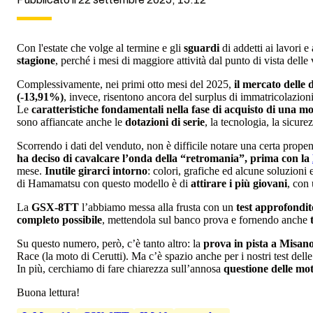
Con l'estate che volge al termine e gli
sguardi
di addetti ai lavori e
stagione
, perché i mesi di maggiore attività dal punto di vista dell
Complessivamente, nei primi otto mesi del 2025,
il mercato delle
(-13,91%)
, invece, risentono ancora del surplus di immatricolazioni
Le
caratteristiche fondamentali nella fase di acquisto di una m
sono affiancate anche le
dotazioni di serie
, la tecnologia, la sicurez
Scorrendo i dati del venduto, non è difficile notare una certa propen
ha deciso di cavalcare l’onda della “retromania”, prima con la
mese.
Inutile girarci intorno
: colori, grafiche ed alcune soluzioni 
di Hamamatsu con questo modello è di
attirare i più giovani
, con
La
GSX-8TT
l’abbiamo messa alla frusta con un
test approfondit
completo possibile
, mettendola sul banco prova e fornendo anche
Su questo numero, però, c’è tanto altro: la
prova in pista a Misan
Race (la moto di Cerutti). Ma c’è spazio anche per i nostri test dell
In più, cerchiamo di fare chiarezza sull’annosa
questione delle mot
Buona lettura!