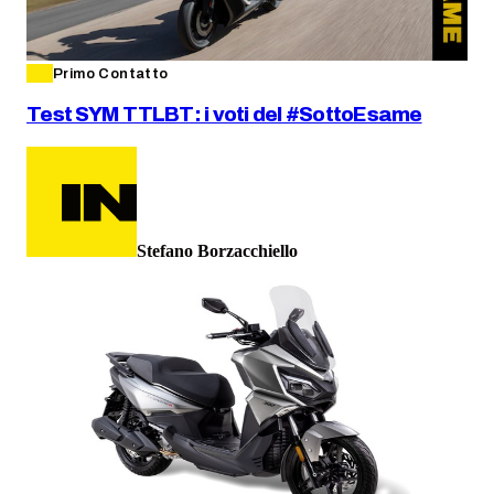
Primo Contatto
Test SYM TTLBT: i voti del #SottoEsame
Stefano Borzacchiello