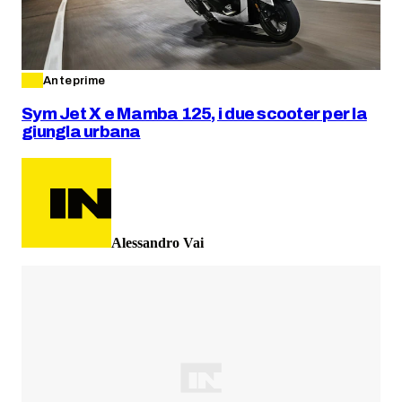
Anteprime
Sym Jet X e Mamba 125, i due scooter per la
giungla urbana
Alessandro Vai