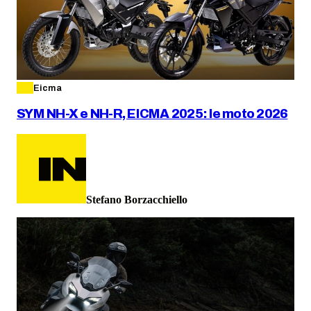
Eicma
SYM NH-X e NH-R, EICMA 2025: le moto 2026
Stefano Borzacchiello