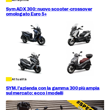
Anteprime
Sym ADX 300: nuovo scooter-crossover
omologato Euro 5+
Attualità
SYM, l'azienda con la gamma 300 più ampia
sul mercato: ecco i modelli