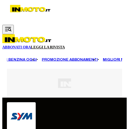
Vai al contenuto principale
ABBONATI ORA
LEGGI LA RIVISTA
EZZI BENZINA OGGI
PROMOZIONE ABBONAMENTI
MIGLIORI MOT