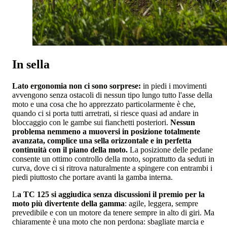
In sella
Lato ergonomia non ci sono sorprese:
in piedi i movimenti
avvengono senza ostacoli di nessun tipo lungo tutto l'asse della
moto e una cosa che ho apprezzato particolarmente è che,
quando ci si porta tutti arretrati, si riesce quasi ad andare in
bloccaggio con le gambe sui fianchetti posteriori.
Nessun
problema nemmeno a muoversi in posizione totalmente
avanzata, complice una sella orizzontale e in perfetta
continuità con il piano della moto.
La posizione delle pedane
consente un ottimo controllo della moto, soprattutto da seduti in
curva, dove ci si ritrova naturalmente a spingere con entrambi i
piedi piuttosto che portare avanti la gamba interna.
L
a TC 125 si aggiudica senza discussioni il premio per la
moto più divertente della gamma
: agile, leggera, sempre
prevedibile e con un motore da tenere sempre in alto di giri. Ma
chiaramente è una moto che non perdona: sbagliate marcia e