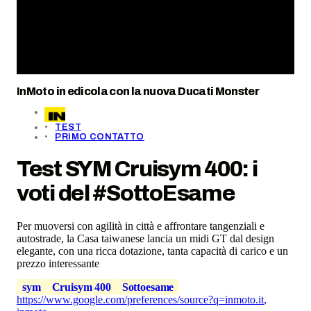
InMoto in edicola con la nuova Ducati Monster
TEST
PRIMO CONTATTO
Test SYM Cruisym 400: i
voti del #SottoEsame
Per muoversi con agilità in città e affrontare tangenziali e
autostrade, la Casa taiwanese lancia un midi GT dal design
elegante, con una ricca dotazione, tanta capacità di carico e un
prezzo interessante
sym
Cruisym 400
Sottoesame
https://www.google.com/preferences/source?q=inmoto.it
,