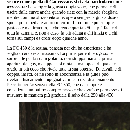
veloce come quella di Cadrezzate, si rivela particolarmente
azzeccata:
ha sempre la giusta coppia sotto, che permette di
uscire dalle curve anche quando siete con la marcia sbagliata,
mentre con una sfrizionata si recupera sempre la giusta dose di
spinta per rimediare ai propri errori. Il motore è poi sempre
pastoso e mai irruento, il che rende questa 250 la più facile di
tutta la gamma e, non a caso, la più adatta a chi inizia o a chi
torna sui campi da cross dopo qualche anno.
La FC 450 è la regina, pensata per chi ha esperienza e ha
voglia di andare al massimo. La prima parte di erogazione
sorprende per la sua regolarità: non strappa mai alla prima
apertura del gas, ma appena si ruota la manopola di qualche
grado in più ecco che rivela tutta la sua potenza. Di cavalli e di
coppia, infatti, ce ne sono in abbondanza e la guida può
rivelarsi fisicamente impegnativa in carenza di allenamento.
Peccato per l'assenza della FC 350, che da sempre è
considerata un ottimo compromesso e che avrebbe permesso di
misurare in maniera più graduale il salto dalla 250 alla 450.