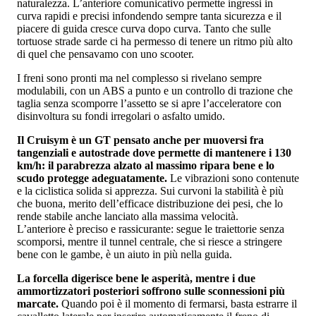
naturalezza. L’anteriore comunicativo permette ingressi in
curva rapidi e precisi infondendo sempre tanta sicurezza e il
piacere di guida cresce curva dopo curva. Tanto che sulle
tortuose strade sarde ci ha permesso di tenere un ritmo più alto
di quel che pensavamo con uno scooter.
I freni sono pronti ma nel complesso si rivelano sempre
modulabili, con un ABS a punto e un controllo di trazione che
taglia senza scomporre l’assetto se si apre l’acceleratore con
disinvoltura su fondi irregolari o asfalto umido.
Il Cruisym è un GT pensato anche per muoversi fra
tangenziali e autostrade dove permette di mantenere i 130
km/h: il parabrezza alzato al massimo ripara bene e lo
scudo protegge adeguatamente.
Le vibrazioni sono contenute
e la ciclistica solida si apprezza. Sui curvoni la stabilità è più
che buona, merito dell’efficace distribuzione dei pesi, che lo
rende stabile anche lanciato alla massima velocità.
L’anteriore è preciso e rassicurante: segue le traiettorie senza
scomporsi, mentre il tunnel centrale, che si riesce a stringere
bene con le gambe, è un aiuto in più nella guida.
La forcella digerisce bene le asperità, mentre i due
ammortizzatori posteriori soffrono sulle sconnessioni più
marcate.
Quando poi è il momento di fermarsi, basta estrarre il