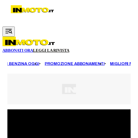
Vai al contenuto principale
ABBONATI ORA
LEGGI LA RIVISTA
EZZI BENZINA OGGI
PROMOZIONE ABBONAMENTI
MIGLIORI MOT