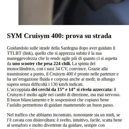
SYM Cruisym 400: prova su strada
Guidandolo sulle strade della Sardegna dopo aver guidato il
TTLBT (link), quello che si apprezza subito è la sua
maneggevolezza che lo rende agile più di quanto ci si aspetta
da
uno scooter che pesa 224 chili.
La spinta del
monocilindrico, con i suoi 34 CV, convince. Grazie alla
trasmissione a punto, il Cruisym 400 è pronto nelle partenze e
ha un’erogazione fluida e corposa anche ai medi; in allungo
supera senza difficoltà i 130 km/h indicati.
L’accoppiata
dei cerchi da 15” e 14” si rivela azzeccata:
il
Cruisym è molto agile nei cambi di direzione, ma mai nervoso.
Il buon bilanciamento e le sospensioni che copiano bene
l’asfalto permettono di guidare mantenendo un buon passo.
Nel traffico che abbiamo incontrato, nonostante sia un midi, se
l’è cavata con disinvoltura: è svelto, intuitivo, facile, scatta bene
al semaforo e molto divertente da guidare, sempre con