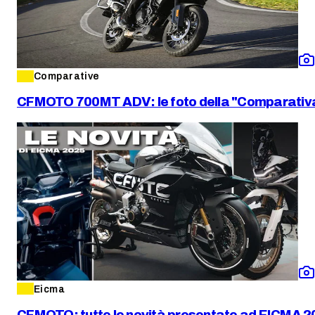
Comparative
CFMOTO 700MT ADV: le foto della "Comparativa
Eicma
CFMOTO: tutte le novità presentate ad EICMA 2