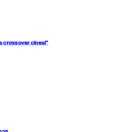
 crossover cinesi"
025