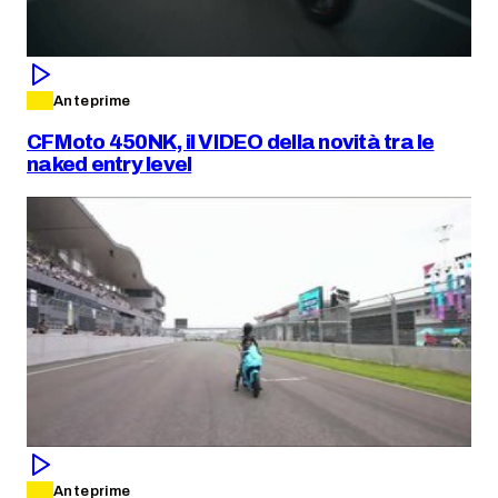
Anteprime
CFMoto 450NK, il VIDEO della novità tra le
naked entry level
Anteprime