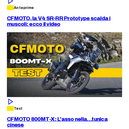
Anteprime
CFMOTO, la V4 SR-RR Prototype scalda i
muscoli: ecco il video
Test
CFMOTO 800MT-X: L’asso nella…tunica
cinese