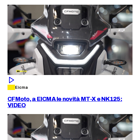
Eicma
CFMoto, a EICMA le novità MT-X e NK125:
VIDEO