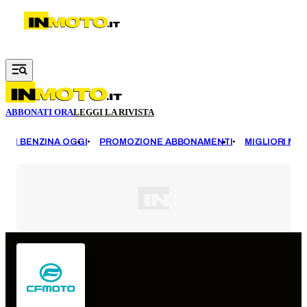
Vai al contenuto principale
ABBONATI ORA
LEGGI LA RIVISTA
EZZI BENZINA OGGI
PROMOZIONE ABBONAMENTI
MIGLIORI MOT