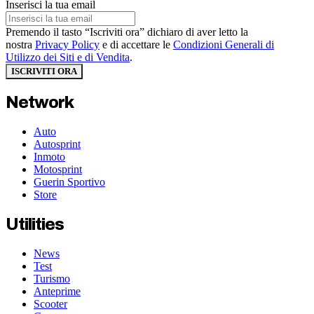
Inserisci la tua email
Premendo il tasto “Iscriviti ora” dichiaro di aver letto la
nostra
Privacy Policy
e di accettare le
Condizioni Generali di
Utilizzo dei Siti e di Vendita
.
ISCRIVITI ORA
Network
Auto
Autosprint
Inmoto
Motosprint
Guerin Sportivo
Store
Utilities
News
Test
Turismo
Anteprime
Scooter