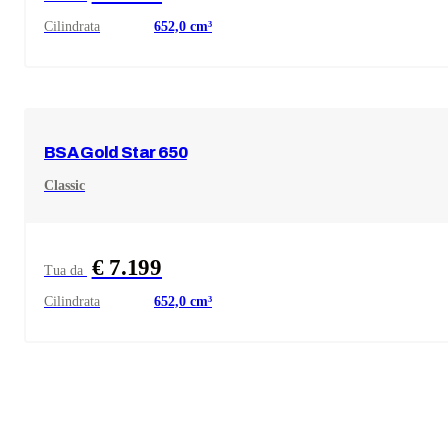
Cilindrata
652,0
cm³
BSA
Gold Star 650
Classic
€ 7.199
Tua da
Cilindrata
652,0
cm³