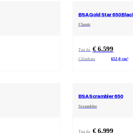
BSA
Gold Star 650 Bla
Classic
€ 6.599
Tua da
Cilindrata
652,0
cm³
BSA
Scrambler 650
Scrambler
€ 6.999
Tua da