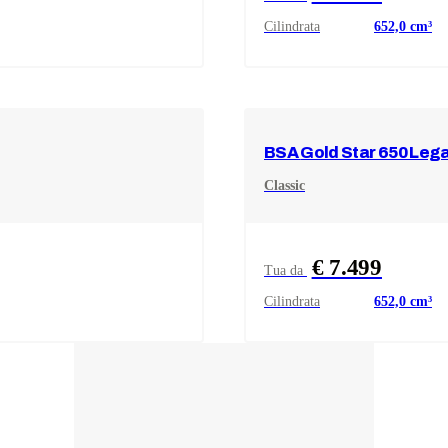
Cilindrata
652,0
cm³
BSA
Gold Star 650 Lega
Classic
€ 7.499
Tua da
Cilindrata
652,0
cm³