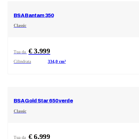
BSA
Bantam 350
Classic
€ 3.999
Tua da
Cilindrata
334,0
cm³
BSA
Gold Star 650 verde
Classic
€ 6.999
Tua da