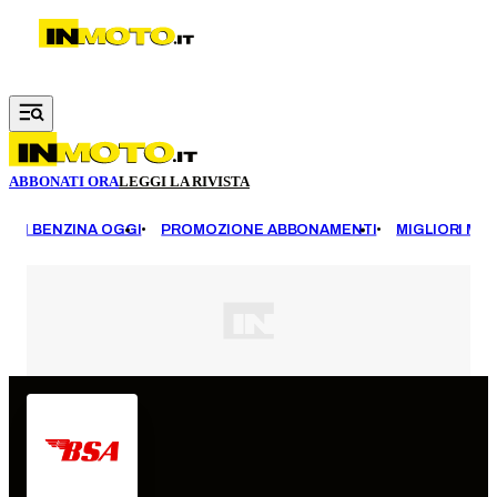
Vai al contenuto principale
ABBONATI ORA
LEGGI LA RIVISTA
EZZI BENZINA OGGI
PROMOZIONE ABBONAMENTI
MIGLIORI MOT