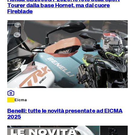
Tourer dalla base Hornet, ma dal cuore
Fireblade
Eicma
Benelli: tutte le novità presentate ad EICMA
2025