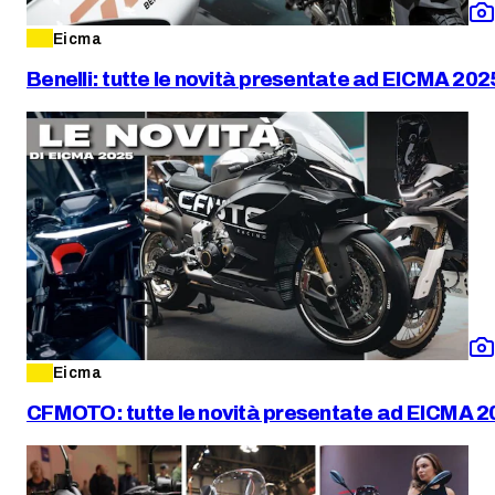
Eicma
Benelli: tutte le novità presentate ad EICMA 202
Eicma
CFMOTO: tutte le novità presentate ad EICMA 2