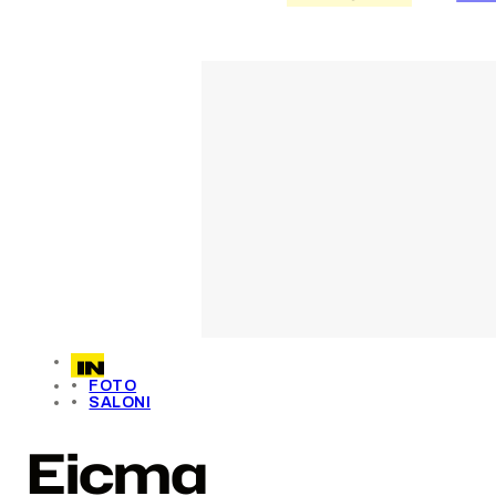
FOTO
SALONI
Eicma