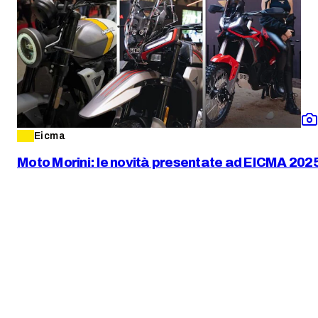
Eicma
Moto Morini: le novità presentate ad EICMA 202