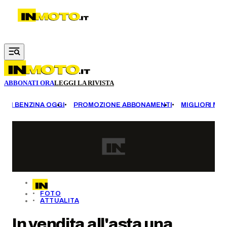
Vai al contenuto principale
ABBONATI ORA
LEGGI LA RIVISTA
EZZI BENZINA OGGI
PROMOZIONE ABBONAMENTI
MIGLIORI MOT
FOTO
ATTUALITA
In vendita all'asta una