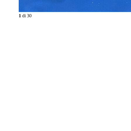
1
di
30