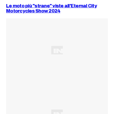
Le moto più "strane" viste all'Eternal City
Motorcycles Show 2024