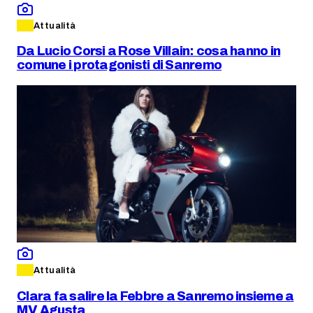
Attualità
Da Lucio Corsi a Rose Villain: cosa hanno in
comune i protagonisti di Sanremo
Attualità
Clara fa salire la Febbre a Sanremo insieme a
MV Agusta