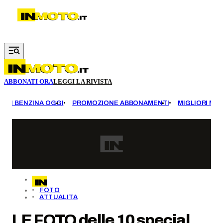
Vai al contenuto principale
ABBONATI ORA
LEGGI LA RIVISTA
EZZI BENZINA OGGI
PROMOZIONE ABBONAMENTI
MIGLIORI MOT
FOTO
ATTUALITA
LE FOTO delle 10 special